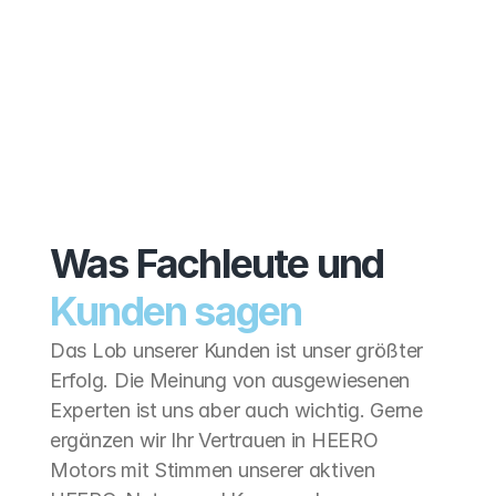
Ihre Nachricht 
*
Ich bin mit den 
Datenschutzbestimmungen
von HEERO Motors einverstanden.
Was Fachleute und
Anfrage senden
Kunden sagen
Das Lob unserer Kunden ist unser größter 
Erfolg. Die Meinung von ausgewiesenen 
Experten ist uns aber auch wichtig. Gerne 
ergänzen wir Ihr Vertrauen in HEERO 
Motors mit Stimmen unserer aktiven 