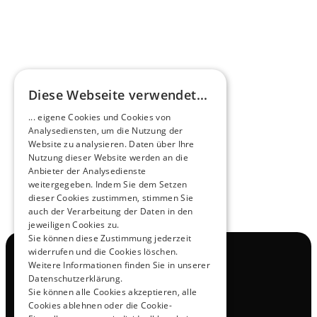
Betriebskosten signifikant 
Anhänger
senken. HEERO Motors ist 
Top!"
absolut empfehlenswert!"
René Pütz
Sascha Willms
Bekannt a
WILLMS Touristik GmbH & Co. KG
Gartenpro
Diese Webseite verwendet...
... eigene Cookies und Cookies von
Analysediensten, um die Nutzung der
Website zu analysieren. Daten über Ihre
Nutzung dieser Website werden an die
Anbieter der Analysedienste
weitergegeben. Indem Sie dem Setzen
dieser Cookies zustimmen, stimmen Sie
auch der Verarbeitung der Daten in den
jeweiligen Cookies zu.
Sie können diese Zustimmung jederzeit
widerrufen und die Cookies löschen.
Navigation
Weitere Informationen finden Sie in unserer
Alle Produkte
Datenschutzerklärung.
Kontakt
Sie können alle Cookies akzeptieren, alle
Probefahrt
Cookies ablehnen oder die Cookie-