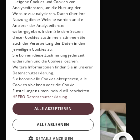
... eigene Cookies und Cookies von
Wir suchen für Sie und mit Ihnen junge, gebrauchte 
Analysediensten, um die Nutzung der
Kleinbusse bei den HEERO-Partnern und am 
Website zu analysieren. Daten über Ihre
Gebrauchtwagenmarkt. Entspricht ein Bus Ihren 
Nutzung dieser Website werden an die
Anforderungen, startet das Diesel-to-Electric 
Anbieter der Analysedienste
Service. 
Vorteil: Die Suche nach einem jungen 
weitergegeben. Indem Sie dem Setzen
8-Sitzer ist oft schneller als die Wartezeit für 
dieser Cookies zustimmen, stimmen Sie
auch der Verarbeitung der Daten in den
Neufahrzeuge.
jeweiligen Cookies zu.
HEERO x Sprinter: Ihre 
Sie können diese Zustimmung jederzeit
widerrufen und die Cookies löschen.
Wahl zur 
E-Mobilität
Weitere Informationen finden Sie in unserer
Datenschutzerklärung.
Sie können alle Cookies akzeptieren, alle
Cookies ablehnen oder die Cookie-
Das HEERO eDrive System - variable 
Einstellungen unten individuell bearbeiten.
Integration in Mercedes-Benz Sprinter 
HEERO-Datenschutzerklärung
Fahrgestelle. Jahrzehnte Erfahrung im 
ALLE AKZEPTIEREN
Fahrzeugbau upgedatet mit elektrischer 
Antriebstechnologie am Puls der Zeit.
ALLE ABLEHNEN
DETAILS ANZEIGEN