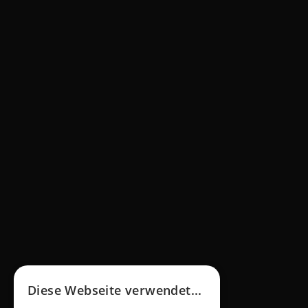
Ihr Diesel Sprinter (Bestandsfahrzeug aus 
Ihrem Fuhrpark)
Verwandeln Sie Ihren eigenen Mercedes-Benz 
Diesel Sprinter in einen zukunftssicheren 
Elektrobus. Umrüstung innerhalb von maximal 10 
Tagen ab Anlieferung bei HEERO Motors. 
Vorteil: 
Ist sofort wieder als Elektro Kleinbus im 
Einsatz - ohne lange Lieferzeiten!
Diese Webseite verwendet...
Junger Sprinter (Gebrauchtfahrzeug über 
HEERO)