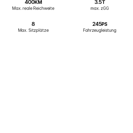
400
3.5
KM
T
Max. reale Reichweite
max. zGG
8
245
PS
Max. Sitzplätze
Fahrzeugleistung