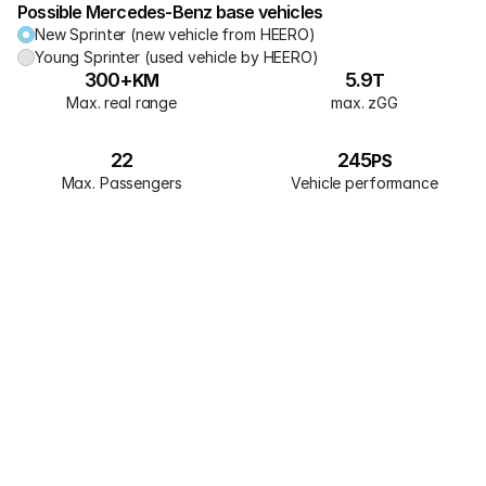
Possible Mercedes-Benz base vehicles
New Sprinter (new vehicle from HEERO)
Young Sprinter (used vehicle by HEERO)
300+
5.9
KM
T
Max. real range
max. zGG
22
245
PS
Max. Passengers
Vehicle performance