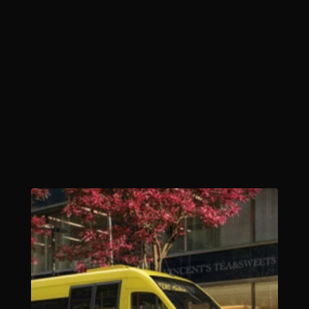
Reduced costs for the base vehicle and still a 
new bus!
HEERO x Sprinter: 
Your choice for e-
mobility
The HEERO eDrive system - variable 
integration in Mercedes-Benz Sprinter 
chassis. Decades of experience in vehicle 
construction updated with electric drive 
technology at the cutting edge.