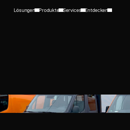
Lösungen
Produkte
Services
Entdecken
Unternehmen oder Kommune?
e Flottenlösun
alle
egen als Organisation speziellen Anforderungen - gesetz
bedingten. Bin ich mit HEERO Motors zukunftssicher auf