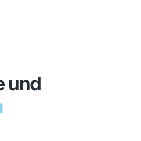
n & 
r
e und
n