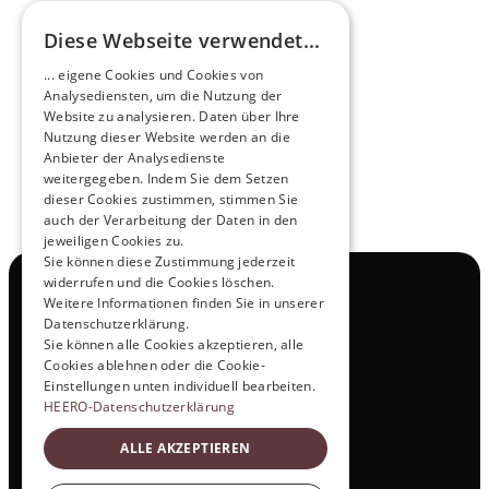
Diese Webseite verwendet...
Zukunftsmacher im Nachtexpress - NOX x 
... eigene Cookies und Cookies von
HEERO
Analysediensten, um die Nutzung der
Mehr erfahren
Website zu analysieren. Daten über Ihre
Nutzung dieser Website werden an die
Anbieter der Analysedienste
View All
weitergegeben. Indem Sie dem Setzen
dieser Cookies zustimmen, stimmen Sie
auch der Verarbeitung der Daten in den
jeweiligen Cookies zu.
Sie können diese Zustimmung jederzeit
widerrufen und die Cookies löschen.
Navigation
Weitere Informationen finden Sie in unserer
Alle Produkte
Datenschutzerklärung.
Kontakt
Sie können alle Cookies akzeptieren, alle
Probefahrt
Cookies ablehnen oder die Cookie-
Karriere
Einstellungen unten individuell bearbeiten.
Investor Relations
HEERO-Datenschutzerklärung
Legal & Policies
ALLE AKZEPTIEREN
Impressum
Datenschutz