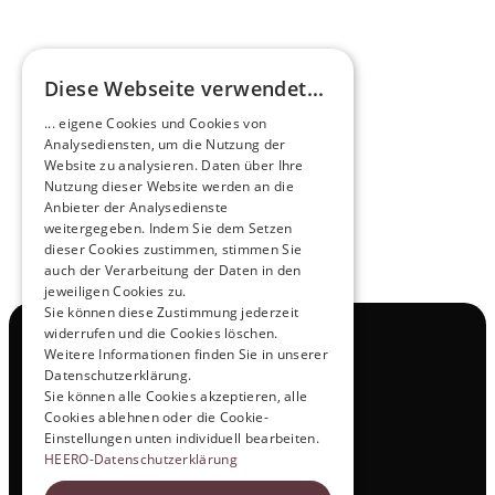
Diese Webseite verwendet...
Zukunftsmacher im Nachtexpress - NOX x 
... eigene Cookies und Cookies von
HEERO
Analysediensten, um die Nutzung der
Mehr erfahren
Website zu analysieren. Daten über Ihre
Nutzung dieser Website werden an die
Anbieter der Analysedienste
View All
weitergegeben. Indem Sie dem Setzen
dieser Cookies zustimmen, stimmen Sie
auch der Verarbeitung der Daten in den
jeweiligen Cookies zu.
Sie können diese Zustimmung jederzeit
widerrufen und die Cookies löschen.
Navigation
Weitere Informationen finden Sie in unserer
Alle Produkte
Datenschutzerklärung.
Kontakt
Sie können alle Cookies akzeptieren, alle
Probefahrt
Cookies ablehnen oder die Cookie-
Karriere
Einstellungen unten individuell bearbeiten.
Investor Relations
HEERO-Datenschutzerklärung
Legal & Policies