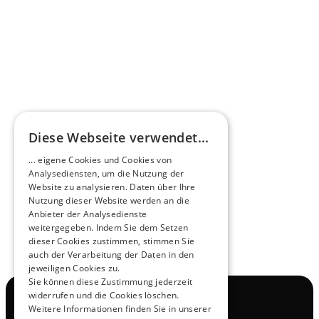
Mehr erfahren
HEEROsphäre
Diese Webseite verwendet...
Zukunftsmacher im Nachtexpress - NOX x 
... eigene Cookies und Cookies von
HEERO
Analysediensten, um die Nutzung der
Mehr erfahren
Website zu analysieren. Daten über Ihre
Nutzung dieser Website werden an die
Anbieter der Analysedienste
View All
weitergegeben. Indem Sie dem Setzen
dieser Cookies zustimmen, stimmen Sie
auch der Verarbeitung der Daten in den
jeweiligen Cookies zu.
Sie können diese Zustimmung jederzeit
widerrufen und die Cookies löschen.
Navigation
Weitere Informationen finden Sie in unserer
Alle Produkte