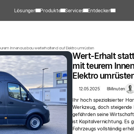
Lösungen
Produkte
Services
Entdecken
t teurem Innenausbau werterhaltend auf Elektro umrüsten
Wert-Erhalt statt
mit teurem Innen
Elektro umrüste
12.05.2025
8
Minuten
Ihr hoch spezialisierter Ha
Werkzeug, doch steigende 
gefährden seine Wirtschaft
ist Kapitalvernichtung. Es g
Fahrzeugs vollständig erhäl