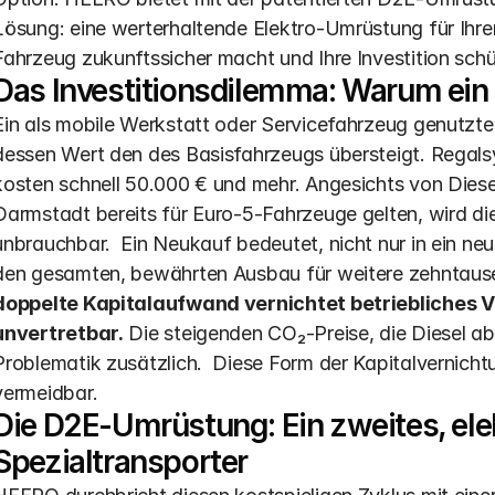
Lösung: eine werterhaltende Elektro-Umrüstung für Ihre
Fahrzeug zukunftssicher macht und Ihre Investition schü
Das Investitionsdilemma: Warum ein 
Ein als mobile Werkstatt oder Servicefahrzeug genutzter
dessen Wert den des Basisfahrzeugs übersteigt. Regal
kosten schnell 50.000 € und mehr. Angesichts von Diesel
Darmstadt bereits für Euro-5-Fahrzeuge gelten, wird dies
unbrauchbar.  Ein Neukauf bedeutet, nicht nur in ein ne
den gesamten, bewährten Ausbau für weitere zehntausen
doppelte Kapitalaufwand vernichtet betriebliches V
unvertretbar.
 Die steigenden CO₂-Preise, die Diesel ab
Problematik zusätzlich.  Diese Form der Kapitalvernichtu
vermeidbar.
Die D2E-Umrüstung: Ein zweites, elek
Spezialtransporter