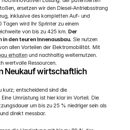
 hochinnovativen Lösung: der patentierten 
ßen, ersetzen wir den Diesel-Antriebsstrang 
eug, inklusive des kompletten Auf- und 
0 Tagen wird Ihr Sprinter zu einem 
eichweite von bis zu 425 km. 
Der 
on in den teuren Innenausbau.
 Sie nutzen 
n allen Vorteilen der Elektromobilität. Mit 
au erhalten
 und nachhaltig weiternutzen. 
ch wertvolle Ressourcen.
Neukauf wirtschaftlich 
 kurz; entscheidend sind die 
e Umrüstung ist hier klar im Vorteil. Die 
ungsdauer um bis zu 25 % niedriger sein als 
 und direkt messbar.