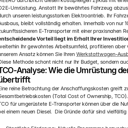
HEERO durchbricht diesen kostspieligen Zyklus mit einer
D2E-Umrüstung. Anstatt Ihr bewährtes Fahrzeug abzusto
durch unseren leistungsstarken Elektroantrieb. Ihr Fahrz
Ausbaus, bleibt vollständig erhalten. Innerhalb von nur 1
zukunftssicheren E-Transporter mit einer praxisnahen R
entscheidende Vorteil liegt im Erhalt Ihrer Investiti
weiterhin Ihr gewohntes Arbeitsumfeld, profitieren aber vo
unserem Ansatz können Sie Ihren 
Werkstattwagen-Ausb
Diese Methode schont nicht nur Ihr Budget, sondern au
TCO-Analyse: Wie die Umrüstung den 
übertrifft
Eine reine Betrachtung der Anschaffungskosten greift zu
Gesamtbetriebskosten (Total Cost of Ownership, TCO). Ein
TCO für umgerüstete E-Transporter können über die Nutz
bei einem neuen Diesel.  Die Gründe dafür sind vielfältig