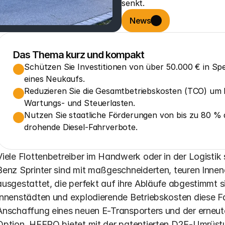
senkt.
News
Das Thema kurz und kompakt
Schützen Sie Investitionen von über 50.000 € in Sp
eines Neukaufs.
Reduzieren Sie die Gesamtbetriebskosten (TCO) um b
Wartungs- und Steuerlasten.
Nutzen Sie staatliche Förderungen von bis zu 80 % 
drohende Diesel-Fahrverbote.
Viele Flottenbetreiber im Handwerk oder in der Logisti
Benz Sprinter sind mit maßgeschneiderten, teuren Innen
ausgestattet, die perfekt auf ihre Abläufe abgestimmt s
Innenstädten und explodierende Betriebskosten diese Fah
Anschaffung eines neuen E-Transporters und der erneute
Option. HEERO bietet mit der patentierten D2E-Umrüstung