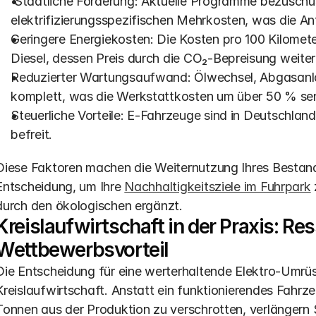
 Staatliche Förderung: Aktuelle Programme bezuschussen die Umrüstung mit bis zu 80 % der 
elektrifizierungsspezifischen Mehrkosten, was die Anf
Geringere Energiekosten: Die Kosten pro 100 Kilometer 
Diesel, dessen Preis durch die CO₂-Bepreisung weiter 
Reduzierter Wartungsaufwand: Ölwechsel, Abgasanla
komplett, was die Werkstattkosten um über 50 % se
Steuerliche Vorteile: E-Fahrzeuge sind in Deutschlan
befreit.
Diese Faktoren machen die Weiternutzung Ihres Bestands
Entscheidung, um Ihre 
Nachhaltigkeitsziele im Fuhrpark
durch den ökologischen ergänzt.
Kreislaufwirtschaft in der Praxis: R
Wettbewerbsvorteil
Die Entscheidung für eine werterhaltende Elektro-Umrüstu
Kreislaufwirtschaft. Anstatt ein funktionierendes Fahr
Tonnen aus der Produktion zu verschrotten, verlängern 