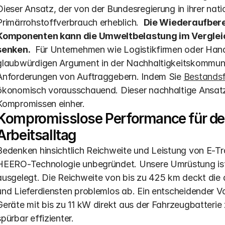
Dieser Ansatz, der von der Bundesregierung in ihrer natio
Primärrohstoffverbrauch erheblich.  
Die Wiederaufbere
Komponenten kann die Umweltbelastung im Vergleic
senken.
  Für Unternehmen wie Logistikfirmen oder Hand
glaubwürdigen Argument in der Nachhaltigkeitskommunika
Anforderungen von Auftraggebern. Indem Sie 
Bestandsf
ökonomisch vorausschauend. Dieser nachhaltige Ansatz 
Kompromissen einher.
Kompromisslose Performance für den
Arbeitsalltag
Bedenken hinsichtlich Reichweite und Leistung von E-Tran
HEERO-Technologie unbegründet. Unsere Umrüstung ist a
ausgelegt. Die Reichweite von bis zu 425 km deckt die
und Lieferdiensten problemlos ab. Ein entscheidender Vor
Geräte mit bis zu 11 kW direkt aus der Fahrzeugbatterie 
spürbar effizienter.