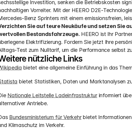
sechsstellige Investition, senken die Betriebskosten sign
nachhaltigen Vorreiter. Mit der HEERO D2E-Technologie 
Verzichten Sie auf teure Neukäufe und setzen Sie auf
wertvollen Bestandsfahrzeuge.
 HEERO ist Ihr Partner
überlegene Elektrifizierung. Fordern Sie jetzt Ihre persö
Alltags-Test zum Nulltarif, um die Performance selbst zu
Weitere nützliche Links
Wikipedia
 bietet eine allgemeine Einführung in das Th
Statista
 bietet Statistiken, Daten und Marktanalysen z
Die 
Nationale Leitstelle Ladeinfrastruktur
 informiert üb
alternativer Antriebe.
Das 
Bundesministerium für Verkehr
 bietet Informationen
und Klimaschutz im Verkehr.