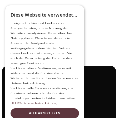
Diese Webseite verwendet...
Zukunftsmacher im Nachtexpress - NOX x 
... eigene Cookies und Cookies von
HEERO
Analysediensten, um die Nutzung der
Mehr erfahren
Website zu analysieren. Daten über Ihre
Nutzung dieser Website werden an die
Anbieter der Analysedienste
View All
weitergegeben. Indem Sie dem Setzen
dieser Cookies zustimmen, stimmen Sie
auch der Verarbeitung der Daten in den
jeweiligen Cookies zu.
Sie können diese Zustimmung jederzeit
widerrufen und die Cookies löschen.
Navigation
Weitere Informationen finden Sie in unserer
Alle Produkte
Datenschutzerklärung.
Kontakt
Sie können alle Cookies akzeptieren, alle
Probefahrt
Cookies ablehnen oder die Cookie-
Karriere
Einstellungen unten individuell bearbeiten.
Investor Relations
HEERO-Datenschutzerklärung
Legal & Policies
ALLE AKZEPTIEREN
Impressum