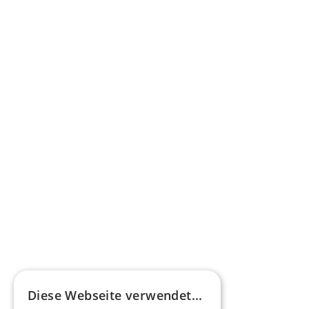
Bundesförderung für Busse mit 
alternativen Antrieben
Mehr erfahren
Pressestimme
Omnibus.News über HEERO E-Minibusse
Mehr erfahren
HEEROsphäre
Diese Webseite verwendet...
Zukunftsmacher im Nachtexpress - NOX x 