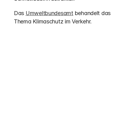
Das 
Umweltbundesamt
 behandelt das 
Thema Klimaschutz im Verkehr.
Weitere Einträge
Förderung 2026
Förderung Elektrobusse 2026: Bis zu 70 % 