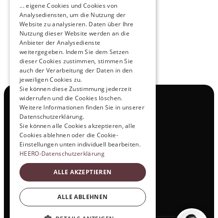
... eigene Cookies und Cookies von
HEERO
Analysediensten, um die Nutzung der
Mehr erfahren
Website zu analysieren. Daten über Ihre
Nutzung dieser Website werden an die
Anbieter der Analysedienste
View All
weitergegeben. Indem Sie dem Setzen
dieser Cookies zustimmen, stimmen Sie
auch der Verarbeitung der Daten in den
jeweiligen Cookies zu.
Sie können diese Zustimmung jederzeit
widerrufen und die Cookies löschen.
Navigation
Weitere Informationen finden Sie in unserer
Alle Produkte
Datenschutzerklärung.
Kontakt
Sie können alle Cookies akzeptieren, alle
Probefahrt
Cookies ablehnen oder die Cookie-
Karriere
Einstellungen unten individuell bearbeiten.
Investor Relations
HEERO-Datenschutzerklärung
Legal & Policies
ALLE AKZEPTIEREN
Impressum
Datenschutz
Social
ALLE ABLEHNEN
Linkedin