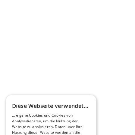
Pressestimme
Omnibus.News über HEERO E-Minibusse
Mehr erfahren
HEEROsphäre
Diese Webseite verwendet...
Zukunftsmacher im Nachtexpress - NOX x 
... eigene Cookies und Cookies von
HEERO
Analysediensten, um die Nutzung der
Mehr erfahren
Website zu analysieren. Daten über Ihre
Nutzung dieser Website werden an die