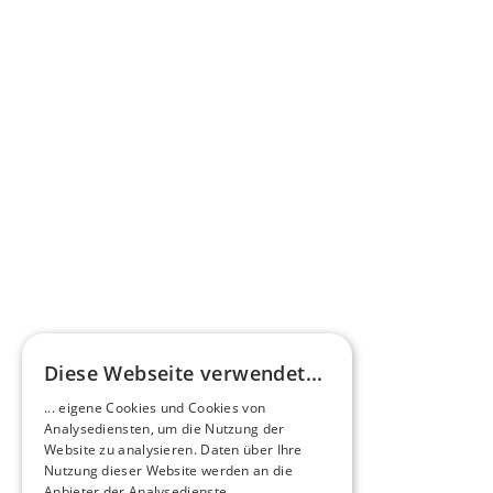
Pressestimme
Omnibus.News über HEERO E-Minibusse
Mehr erfahren
HEEROsphäre
Diese Webseite verwendet...
Zukunftsmacher im Nachtexpress - NOX x 
... eigene Cookies und Cookies von
HEERO
Analysediensten, um die Nutzung der
Mehr erfahren
Website zu analysieren. Daten über Ihre
Nutzung dieser Website werden an die
Anbieter der Analysedienste