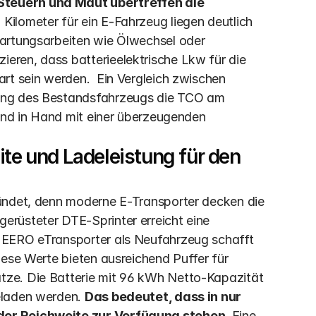
Steuern und Maut übertreffen die 
 Kilometer für ein E-Fahrzeug liegen deutlich 
artungsarbeiten wie Ölwechsel oder 
ren, dass batterieelektrische Lkw für die 
rt sein werden.  Ein Vergleich zwischen 
ung des Bestandsfahrzeugs die TCO am 
and in Hand mit einer überzeugenden 
te und Ladeleistung für den 
ündet, denn moderne E-Transporter decken die 
rüsteter DTE-Sprinter erreicht eine 
HEERO eTransporter als Neufahrzeug schafft 
ese Werte bieten ausreichend Puffer für 
ze. Die Batterie mit 96 kWh Netto-Kapazität 
eladen werden. 
Das bedeutet, dass in nur 
der Reichweite zur Verfügung stehen.
 Eine 