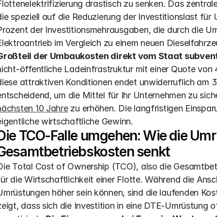
Flottenelektrifizierung drastisch zu senken. Das zentrale
die speziell auf die Reduzierung der Investitionslast fü
Prozent der Investitionsmehrausgaben, die durch die Um
Elektroantrieb im Vergleich zu einem neuen Dieselfahrze
Großteil der Umbaukosten direkt vom Staat subventi
nicht-öffentliche Ladeinfrastruktur mit einer Quote von 4
diese attraktiven Konditionen endet unwiderruflich am 31
entscheidend, um die Mittel für Ihr Unternehmen zu sich
nächsten 10 Jahre
 zu erhöhen. Die langfristigen Einspa
eigentliche wirtschaftliche Gewinn.
Die TCO-Falle umgehen: Wie die Umrü
Gesamtbetriebskosten senkt
Die Total Cost of Ownership (TCO), also die Gesamtbetr
für die Wirtschaftlichkeit einer Flotte. Während die An
Umrüstungen höher sein können, sind die laufenden Koste
zeigt, dass sich die Investition in eine DTE-Umrüstung o