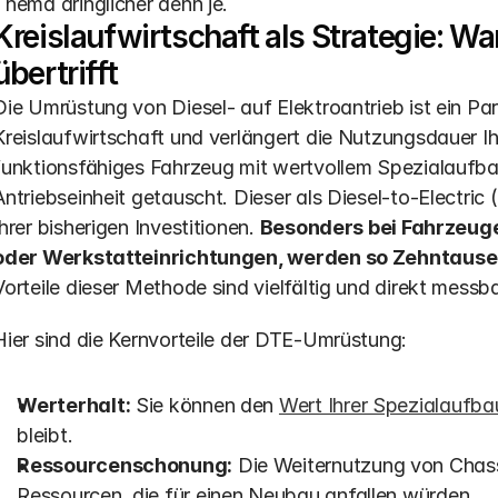
Thema dringlicher denn je.
Kreislaufwirtschaft als Strategie: 
übertrifft
Die Umrüstung von Diesel- auf Elektroantrieb ist ein Pa
Kreislaufwirtschaft und verlängert die Nutzungsdauer Ihr
funktionsfähiges Fahrzeug mit wertvollem Spezialaufbau 
Antriebseinheit getauscht. Dieser als Diesel-to-Electric
Ihrer bisherigen Investitionen. 
Besonders bei Fahrzeuge
oder Werkstatteinrichtungen, werden so Zehntause
Vorteile dieser Methode sind vielfältig und direkt messba
Hier sind die Kernvorteile der DTE-Umrüstung:
Werterhalt:
 Sie können den 
Wert Ihrer Spezialaufba
bleibt.
Ressourcenschonung:
 Die Weiternutzung von Chass
Ressourcen, die für einen Neubau anfallen würden. 