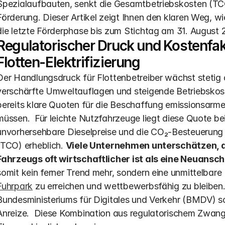
Spezialaufbauten, senkt die Gesamtbetriebskosten (TCO)
Förderung. Dieser Artikel zeigt Ihnen den klaren Weg, wi
die letzte Förderphase bis zum Stichtag am 31. August 
Regulatorischer Druck und Kostenfakto
Flotten-Elektrifizierung
Der Handlungsdruck für Flottenbetreiber wächst stetig 
verschärfte Umweltauflagen und steigende Betriebskoste
bereits klare Quoten für die Beschaffung emissionsarmer
müssen.  Für leichte Nutzfahrzeuge liegt diese Quote bei 
unvorhersehbare Dieselpreise und die CO₂-Besteuerung d
(TCO) erheblich. 
Viele Unternehmen unterschätzen, d
Fahrzeugs oft wirtschaftlicher ist als eine Neuansc
somit kein ferner Trend mehr, sondern eine unmittelbare
Fuhrpark
 zu erreichen und wettbewerbsfähig zu bleibe
Bundesministeriums für Digitales und Verkehr (BMDV) sch
Anreize.  Diese Kombination aus regulatorischem Zwan