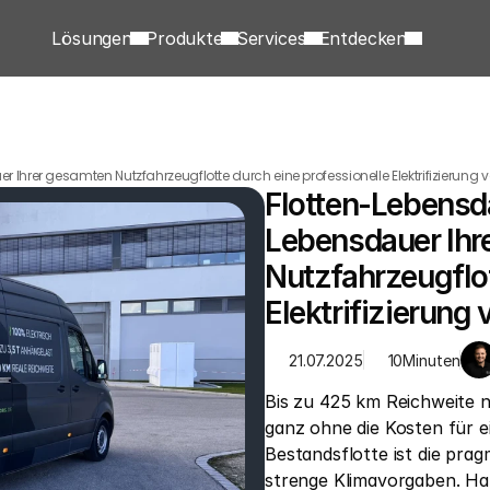
Lösungen
Produkte
Services
Entdecken
Ihrer gesamten Nutzfahrzeugflotte durch eine professionelle Elektrifizierung 
Flotten-Lebensda
Lebensdauer Ihr
Nutzfahrzeugflot
Elektrifizierung 
21.07.2025
10
Minuten
Bis zu 425 km Reichweite n
ganz ohne die Kosten für ei
Bestandsflotte ist die prag
strenge Klimavorgaben. Han