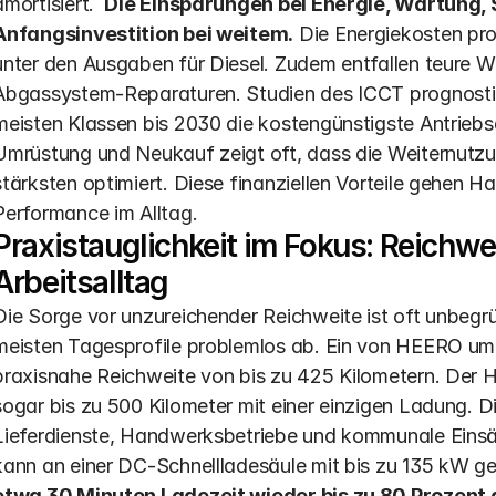
amortisiert.  
Die Einsparungen bei Energie, Wartung, 
Anfangsinvestition bei weitem.
 Die Energiekosten pro
unter den Ausgaben für Diesel. Zudem entfallen teure W
Abgassystem-Reparaturen. Studien des ICCT prognostizie
meisten Klassen bis 2030 die kostengünstigste Antriebsa
Umrüstung und Neukauf zeigt oft, dass die Weiternutz
stärksten optimiert. Diese finanziellen Vorteile gehen H
Performance im Alltag.
Praxistauglichkeit im Fokus: Reichwei
Arbeitsalltag
Die Sorge vor unzureichender Reichweite ist oft unbegr
meisten Tagesprofile problemlos ab. Ein von HEERO umge
praxisnahe Reichweite von bis zu 425 Kilometern. Der 
sogar bis zu 500 Kilometer mit einer einzigen Ladung. Di
Lieferdienste, Handwerksbetriebe und kommunale Einsät
kann an einer DC-Schnellladesäule mit bis zu 135 kW g
etwa 30 Minuten Ladezeit wieder bis zu 80 Prozent 