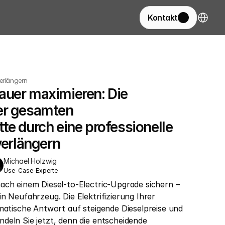
Select La
Kontakt
verlängern
uer maximieren: Die 
er gesamten 
te durch eine professionelle 
verlängern
Michael Holzwig
Use-Case-Experte
ach einem Diesel-to-Electric-Upgrade sichern – 
n Neufahrzeug. Die Elektrifizierung Ihrer 
matische Antwort auf steigende Dieselpreise und 
deln Sie jetzt, denn die entscheidende 