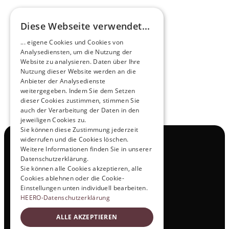
Diese Webseite verwendet...
Zukunftsmacher im Nachtexpress - NOX x 
... eigene Cookies und Cookies von
HEERO
Analysediensten, um die Nutzung der
Mehr erfahren
Website zu analysieren. Daten über Ihre
Nutzung dieser Website werden an die
Anbieter der Analysedienste
View All
weitergegeben. Indem Sie dem Setzen
dieser Cookies zustimmen, stimmen Sie
auch der Verarbeitung der Daten in den
jeweiligen Cookies zu.
Sie können diese Zustimmung jederzeit
widerrufen und die Cookies löschen.
Navigation
Weitere Informationen finden Sie in unserer
Alle Produkte
Datenschutzerklärung.
Kontakt
Sie können alle Cookies akzeptieren, alle
Probefahrt
Cookies ablehnen oder die Cookie-
Karriere
Einstellungen unten individuell bearbeiten.
Investor Relations
HEERO-Datenschutzerklärung
Legal & Policies
ALLE AKZEPTIEREN
Impressum