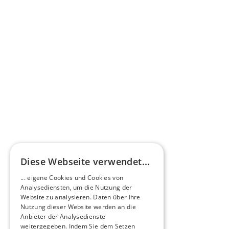
Pressestimme
Omnibus.News über HEERO E-Minibusse
Mehr erfahren
HEEROsphäre
Diese Webseite verwendet...
Zukunftsmacher im Nachtexpress - NOX x 
... eigene Cookies und Cookies von
HEERO
Analysediensten, um die Nutzung der
Mehr erfahren
Website zu analysieren. Daten über Ihre
Nutzung dieser Website werden an die
Anbieter der Analysedienste
View All
weitergegeben. Indem Sie dem Setzen