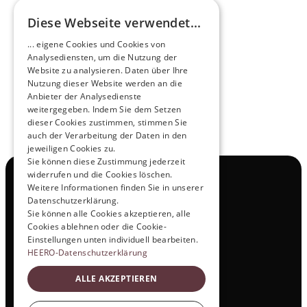
Diese Webseite verwendet...
Zukunftsmacher im Nachtexpress - NOX x 
... eigene Cookies und Cookies von
HEERO
Analysediensten, um die Nutzung der
Mehr erfahren
Website zu analysieren. Daten über Ihre
Nutzung dieser Website werden an die
Anbieter der Analysedienste
View All
weitergegeben. Indem Sie dem Setzen
dieser Cookies zustimmen, stimmen Sie
auch der Verarbeitung der Daten in den
jeweiligen Cookies zu.
Sie können diese Zustimmung jederzeit
widerrufen und die Cookies löschen.
Navigation
Weitere Informationen finden Sie in unserer
Alle Produkte
Datenschutzerklärung.
Kontakt
Sie können alle Cookies akzeptieren, alle
Probefahrt
Cookies ablehnen oder die Cookie-
Karriere
Einstellungen unten individuell bearbeiten.
Investor Relations
HEERO-Datenschutzerklärung
Legal & Policies
ALLE AKZEPTIEREN
Impressum
Datenschutz