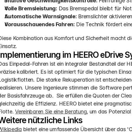
Intuitive Geschwindigkeitskontrolle:
 Feinfühlige S
Volle Bremsleistung:
 Das Bremspedal bleibt für Not
Automatische Warnsignale:
 Bremslichter aktiviere
Vorausschauendes Fahren:
 Die Technik fördert ein
Diese Kombination aus Komfort und Sicherheit macht die 
Einsatz.
Implementierung im HEERO eDrive 
Das Einpedal-Fahren ist ein integraler Bestandteil der
präzise kalibriert. Es ist optimiert für die typischen E
Logistikflotten. Die starke Rekuperation ist entscheide
realisieren. Unsere Ingenieure stimmen die Software per
der Basisfahrzeuge ab.  Sie erfüllen die Quoten der Clea
gleichzeitig die Effizienz. HEERO bietet eine pragmatisch
Flotte. 
Vereinbaren Sie eine Beratung
, um das Potenzial 
Weitere nützliche Links
Wikipedia
 bietet eine umfassende Übersicht über das '