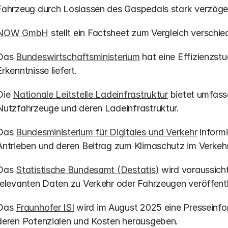
Fahrzeug durch Loslassen des Gaspedals stark verzöger
NOW GmbH
 stellt ein Factsheet zum Vergleich verschi
Das 
Bundeswirtschaftsministerium
 hat eine Effizienzstu
Erkenntnisse liefert.
Die 
Nationale Leitstelle Ladeinfrastruktur
 bietet umfas
Nutzfahrzeuge und deren Ladeinfrastruktur.
Das 
Bundesministerium für Digitales und Verkehr
 inform
Antrieben und deren Beitrag zum Klimaschutz im Verkehr
Das 
Statistische Bundesamt (Destatis)
 wird voraussich
relevanten Daten zu Verkehr oder Fahrzeugen veröffentl
Das 
Fraunhofer ISI
 wird im August 2025 eine Presseinfo
deren Potenzialen und Kosten herausgeben.