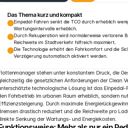
Das Thema kurz und kompakt
Einpedal-Fahren senkt die TCO durch erheblich wenig
Wartungsintervalle erheblich.
Durch Rekuperation wird normalerweise verlorene B
Reichweite im Stadtverkehr hilfreich maximiert.
Die Technologie erhöht den Fahrkomfort und die Siche
Verzögerung automatisch aktiviert werden.
Flottenmanager stehen unter konstantem Druck, die Ge
gleichzeitig die gesetzlichen Anforderungen der Clean Vehi
unterschätzte technologische Lösung ist das Einpedal-F
den Fahrbetrieb im urbanen Raum erheblich, sondern nutz
Effizienzsteigerung. Durch maximale Energierückgewinn
Bremsen drastisch reduziert und die Reichweite pro Ladu
direkte Senkung der Wartungs- und Energiekosten.
Funktionsweise: Mehr als nur ein Ped