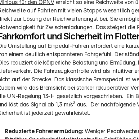
Minibus für den ÖPNV
 erreicht so eine Reichweite von
Reichweite auf Fahrten mit vielen Stopps wesentlich geri
direkt zur Lösung der Reichweitenangst bei. Sie ermöglic
Notwendigkeit für Zwischenladungen. Das steigert die Pro
Fahrkomfort und Sicherheit im Flotte
Die Umstellung auf Einpedal-Fahren erfordert eine kurz
von einem deutlich entspannteren Fahrgefühl. Der ständ
Dies reduziert die körperliche Belastung und Ermüdung,
Lieferverkehr. Die Fahrzeugkontrolle wird als intuitiver 
nicht auf der Strecke. Das klassische Bremspedal ist wei
Zudem wird das Bremslicht bei starker rekuperativer Verz
die UN-Regelung 13-H gesetzlich vorgeschrieben.  Ein B
und löst das Signal ab 1,3 m/s² aus.  Der nachfolgende V
Sicherheit ist jederzeit gewährleistet.
Reduzierte Fahrerermüdung:
 Weniger Pedalwechse