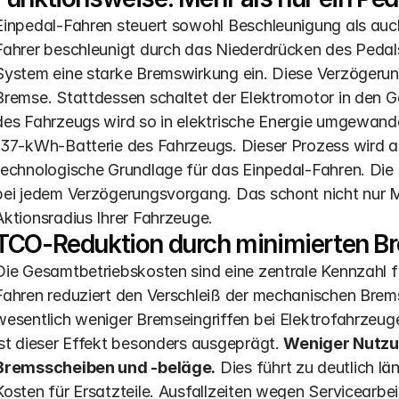
Einpedal-Fahren steuert sowohl Beschleunigung als auch
Fahrer beschleunigt durch das Niederdrücken des Pedals
System eine starke Bremswirkung ein. Diese Verzögerung
Bremse. Stattdessen schaltet der Elektromotor in den 
des Fahrzeugs wird so in elektrische Energie umgewandelt
137-kWh-Batterie des Fahrzeugs. Dieser Prozess wird al
technologische Grundlage für das Einpedal-Fahren. Die in
bei jedem Verzögerungsvorgang. Das schont nicht nur Ma
Aktionsradius Ihrer Fahrzeuge.
TCO-Reduktion durch minimierten B
Die Gesamtbetriebskosten sind eine zentrale Kennzahl 
Fahren reduziert den Verschleiß der mechanischen Brems
wesentlich weniger Bremseingriffen bei Elektrofahrzeug
ist dieser Effekt besonders ausgeprägt. 
Weniger Nutzun
Bremsscheiben und -beläge.
 Dies führt zu deutlich l
Kosten für Ersatzteile. Ausfallzeiten wegen Servicearbe