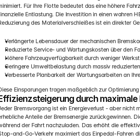
minimiert. Für Ihre Flotte bedeutet das eine höhere Fahr
finanzielle Entlastung. Die Investition in einen wahren H
Reduzierung des Materialverschleißes ist ein direkter Gew
Verlängerte Lebensdauer der mechanischen Bremsk
Reduzierte Service- und Wartungskosten über den F
Höhere Fahrzeugverfügbarkeit durch weniger Werkst
Geringere Umweltbelastung durch massiv reduzierten
Verbesserte Planbarkeit der Wartungsarbeiten an Ihre
Diese Einsparungen tragen maßgeblich zur Optimierung
Effizienzsteigerung durch maximal
Jeder Bremsvorgang ist ein Energieverlust - aber nicht
erhebliche Anteile der Bremsenergie zurückgewinnen. Die
während der Fahrt nachzuladen. Das erhöht die effekti
Stop-and-Go-Verkehr maximiert das Einpedal-Fahren di