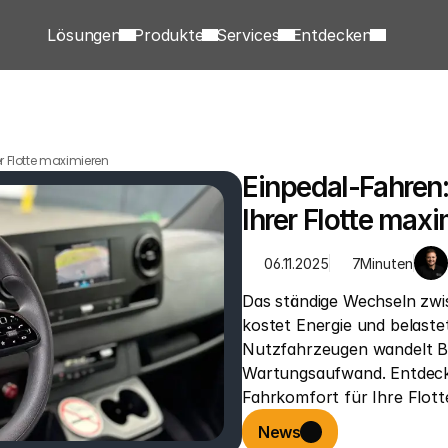
Lösungen
Produkte
Services
Entdecken
er Flotte maximieren
Einpedal-Fahren:
Ihrer Flotte max
06.11.2025
7
Minuten
Das ständige Wechseln zwi
kostet Energie und belaste
Nutzfahrzeugen wandelt Br
Wartungsaufwand. Entdecken
Fahrkomfort für Ihre Flotte
News