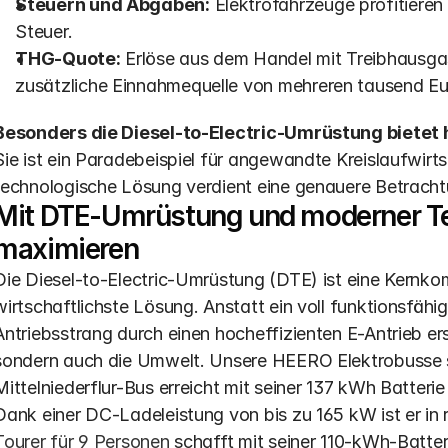
Steuern und Abgaben:
 Elektrofahrzeuge profitieren
Steuer. 
THG-Quote:
 Erlöse aus dem Handel mit Treibhausga
zusätzliche Einnahmequelle von mehreren tausend Eu
Besonders die Diesel-to-Electric-Umrüstung bietet 
Sie ist ein Paradebeispiel für angewandte Kreislaufwirt
technologische Lösung verdient eine genauere Betracht
Mit DTE-Umrüstung und moderner Tech
maximieren
Die Diesel-to-Electric-Umrüstung (DTE) ist eine Kernk
wirtschaftlichste Lösung. Anstatt ein voll funktionsfähi
Antriebsstrang durch einen hocheffizienten E-Antrieb ers
sondern auch die Umwelt. Unsere HEERO Elektrobusse s
Mittelniederflur-Bus erreicht mit seiner 137 kWh Batterie
Tourer für 9 Personen
 schafft mit seiner 110-kWh-Batter