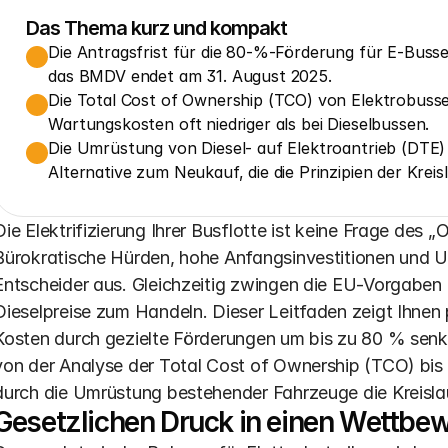
Das Thema kurz und kompakt
Die Antragsfrist für die 80-%-Förderung für E-Busse
das BMDV endet am 31. August 2025.
Die Total Cost of Ownership (TCO) von Elektrobussen
Wartungskosten oft niedriger als bei Dieselbussen.
Die Umrüstung von Diesel- auf Elektroantrieb (DTE) i
Alternative zum Neukauf, die die Prinzipien der Kreis
Die Elektrifizierung Ihrer Busflotte ist keine Frage des 
Bürokratische Hürden, hohe Anfangsinvestitionen und Un
Entscheider aus. Gleichzeitig zwingen die EU-Vorgaben de
Dieselpreise zum Handeln. Dieser Leitfaden zeigt Ihnen 
Kosten durch gezielte Förderungen um bis zu 80 % senken
von der Analyse der Total Cost of Ownership (TCO) bis z
durch die Umrüstung bestehender Fahrzeuge die Kreisla
Gesetzlichen Druck in einen Wettbe