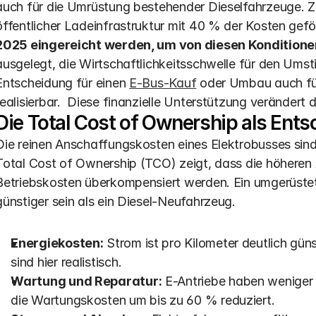
auch für die Umrüstung bestehender Dieselfahrzeuge. Zus
öffentlicher Ladeinfrastruktur mit 40 % der Kosten geför
2025 eingereicht werden, um von diesen Konditionen
ausgelegt, die Wirtschaftlichkeitsschwelle für den Umsti
Entscheidung für einen 
E-Bus-Kauf
 oder Umbau auch fü
realisierbar.  Diese finanzielle Unterstützung verände
Die Total Cost of Ownership als Ent
Die reinen Anschaffungskosten eines Elektrobusses sind n
Total Cost of Ownership (TCO) zeigt, dass die höheren A
Betriebskosten überkompensiert werden. Ein umgerüstet
günstiger sein als ein Diesel-Neufahrzeug. 
Energiekosten:
 Strom ist pro Kilometer deutlich gün
sind hier realistisch.
Wartung und Reparatur:
 E-Antriebe haben weniger 
die Wartungskosten um bis zu 60 % reduziert.