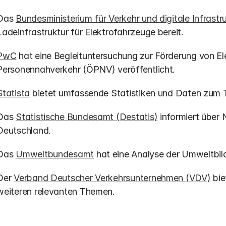
Das 
Bundesministerium für Verkehr und digitale Infrast
Ladeinfrastruktur für Elektrofahrzeuge bereit.
PwC
 hat eine Begleituntersuchung zur Förderung von El
Personennahverkehr (ÖPNV) veröffentlicht.
Statista
 bietet umfassende Statistiken und Daten zum 
Das 
Statistische Bundesamt (Destatis)
 informiert über
Deutschland.
Das 
Umweltbundesamt
 hat eine Analyse der Umweltbil
Der 
Verband Deutscher Verkehrsunternehmen (VDV)
 bi
weiteren relevanten Themen.