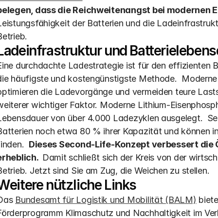
belegen, dass die Reichweitenangst bei modernen E
Leistungsfähigkeit der Batterien und die Ladeinfrastrukt
Betrieb.
Ladeinfrastruktur und Batterielebens
Eine durchdachte Ladestrategie ist für den effizienten B
die häufigste und kostengünstigste Methode.  Modern
optimieren die Ladevorgänge und vermeiden teure Lastspi
weiterer wichtiger Faktor. Moderne Lithium-Eisenphospha
Lebensdauer von über 4.000 Ladezyklen ausgelegt.  Sel
Batterien noch etwa 80 % ihrer Kapazität und können in
finden.  
Dieses Second-Life-Konzept verbessert die Ök
erheblich. 
 Damit schließt sich der Kreis von der wirtsc
Betrieb. Jetzt sind Sie am Zug, die Weichen zu stellen.
Weitere nützliche Links
Das 
Bundesamt für Logistik und Mobilität (BALM)
 biet
Förderprogramm Klimaschutz und Nachhaltigkeit im Ver