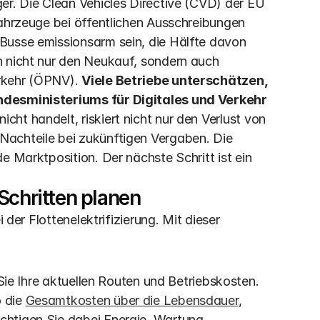
er. Die Clean Vehicles Directive (CVD) der EU 
Fahrzeuge bei öffentlichen Ausschreibungen 
Busse emissionsarm sein, die Hälfte davon 
n nicht nur den Neukauf, sondern auch 
rkehr (ÖPNV). 
Viele Betriebe unterschätzen, 
ndesministeriums für Digitales und Verkehr 
 nicht handelt, riskiert nicht nur den Verlust von 
achteile bei zukünftigen Vergaben. Die 
e Marktposition. Der nächste Schritt ist ein 
Schritten planen
 der Flottenelektrifizierung. Mit dieser 
Sie Ihre aktuellen Routen und Betriebskosten. 
 die 
Gesamtkosten über die Lebensdauer
, 
chtigen Sie dabei Energie, Wartung, 