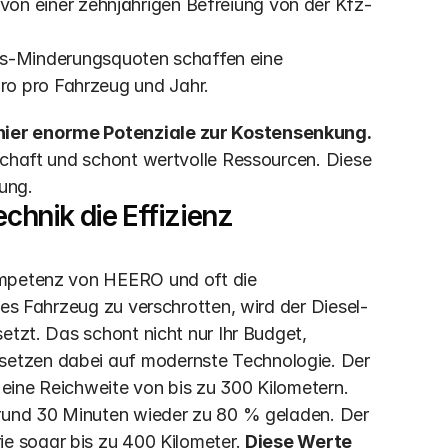
 von einer zehnjährigen Befreiung von der Kfz-
s-Minderungsquoten schaffen eine 
ro pro Fahrzeug und Jahr.
hier enorme Potenziale zur Kostensenkung.
schaft und schont wertvolle Ressourcen. Diese 
ung.
nik die Effizienz 
ompetenz von HEERO und oft die 
ges Fahrzeug zu verschrotten, wird der Diesel-
etzt. Das schont nicht nur Ihr Budget, 
etzen dabei auf modernste Technologie. Der 
 eine Reichweite von bis zu 300 Kilometern. 
Dank einer DC-Ladeleistung von bis zu 165 kW ist er in rund 30 Minuten wieder zu 80 % geladen. Der 
ie sogar bis zu 400 Kilometer. 
Diese Werte 