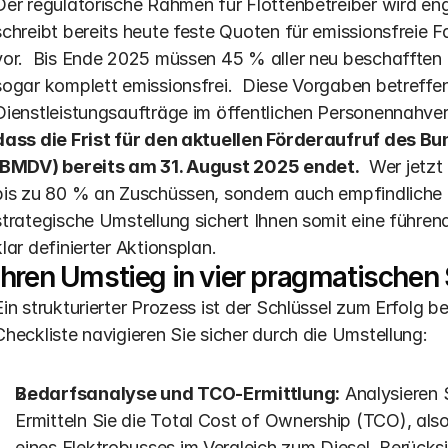
Der regulatorische Rahmen für Flottenbetreiber wird eng
schreibt bereits heute feste Quoten für emissionsfreie 
vor.  Bis Ende 2025 müssen 45 % aller neu beschafften 
sogar komplett emissionsfrei.  Diese Vorgaben betreffe
Dienstleistungsaufträge im öffentlichen Personennahve
dass die Frist für den aktuellen Förderaufruf des Bu
(BMDV) bereits am 31. August 2025 endet.
  Wer jetzt
bis zu 80 % an Zuschüssen, sondern auch empfindliche N
strategische Umstellung sichert Ihnen somit eine führend
klar definierter Aktionsplan.
Ihren Umstieg in vier pragmatischen 
Ein strukturierter Prozess ist der Schlüssel zum Erfolg bei
Checkliste navigieren Sie sicher durch die Umstellung:
Bedarfsanalyse und TCO-Ermittlung:
 Analysieren 
Ermitteln Sie die Total Cost of Ownership (TCO), also
eines Elektrobusses im Vergleich zum Diesel. Berücksi