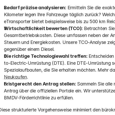
Bedarf präzise analysieren:
 Ermitteln Sie die exakt
Kilometer legen Ihre Fahrzeuge täglich zurück? Welche
eTransporter bietet beispielsweise bis zu 500 km Rei
Wirtschaftlichkeit bewerten (TCO):
 Betrachten Sie
Gesamtbetriebskosten. Diese umfassen neben der An
Steuern und Energiekosten. Unsere TCO-Analyse zeigt
gegenüber einem Diesel.
Die richtige Technologiewahl treffen:
 Entscheiden
to-Electric-Umrüstung (DTE). Eine DTE-Umrüstung sch
Spezialaufbauten, die Sie erhalten möchten. Mehr daz
Neukaufen
.
Fristgerecht den Antrag stellen:
 Sammeln Sie alle 
Antrag über die offiziellen Portale ein. Wir unterstüt
BMDV-Förderrichtlinie zu erfüllen.
Diese strukturierte Vorgehensweise minimiert den bürok