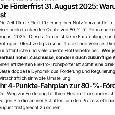
Die Förderfrist 31. August 2025: War
ist
Die Zeit für die Elektrifizierung Ihrer Nutzfahrzeugflotte 
einer beeindruckenden Quote von 80 % für Fahrzeuge un
August 2025.  Dieses Datum ist keine Empfehlung, sondern
Anträgen. Gleichzeitig verschärft die Clean Vehicles Dir
für öffentliche und viele private Flottenbetreiber.  
Wer je
Verlust hoher Zuschüsse, sondern auch zukünftige
einen effizienten Elektro-Transporter ist somit eine dir
Diese doppelte Dynamik aus Förderung und Regulierung sc
wirtschaftlich sinnvolle Umstellung.
Ihr 4-Punkte-Fahrplan zur 80-%-För
Der Weg zur Förderung für Ihren Elektro-Transporter ist m
Folgen Sie diesen vier Schritten, um den Prozess effizie
August fristgerecht zu sichern: