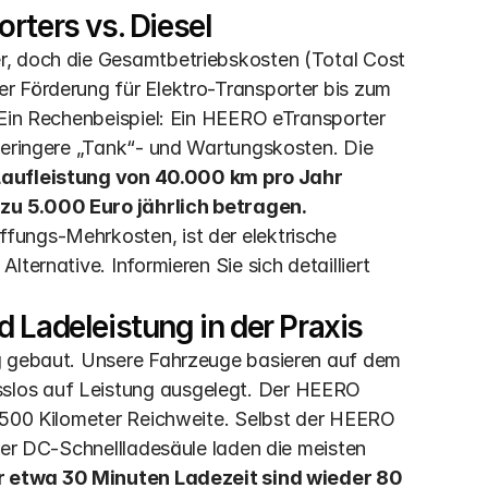
rters vs. Diesel
r, doch die Gesamtbetriebskosten (Total Cost 
r Förderung für Elektro-Transporter bis zum 
 Ein Rechenbeispiel: Ein HEERO eTransporter 
geringere „Tank“- und Wartungskosten. Die 
Laufleistung von 40.000 km pro Jahr 
zu 5.000 Euro jährlich betragen.
ungs-Mehrkosten, ist der elektrische 
ternative. Informieren Sie sich detailliert 
 Ladeleistung in der Praxis
g gebaut. Unsere Fahrzeuge basieren auf dem 
los auf Leistung ausgelegt. Der HEERO 
 500 Kilometer Reichweite. Selbst der HEERO 
ner DC-Schnellladesäule laden die meisten 
r etwa 30 Minuten Ladezeit sind wieder 80 