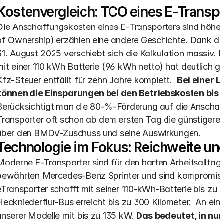
Kostenvergleich: TCO eines E-Transpo
Die Anschaffungskosten eines E-Transporters sind höhe
of Ownership) erzählen eine andere Geschichte. Dank de
31. August 2025 verschiebt sich die Kalkulation massiv.
mit einer 110 kWh Batterie (96 kWh netto) hat deutlich 
Kfz-Steuer entfällt für zehn Jahre komplett.  
Bei einer 
können die Einsparungen bei den Betriebskosten bis 
Berücksichtigt man die 80-%-Förderung auf die Anschaff
Transporter oft schon ab dem ersten Tag die günstigere Al
über den BMDV-Zuschuss und seine Auswirkungen.
Technologie im Fokus: Reichweite und
Moderne E-Transporter sind für den harten Arbeitsallta
bewährten Mercedes-Benz Sprinter und sind kompromiss
eTransporter schafft mit seiner 110-kWh-Batterie bis zu
Heckniederflur-Bus erreicht bis zu 300 Kilometer.  An ei
unserer Modelle mit bis zu 135 kW. 
Das bedeutet, in nu