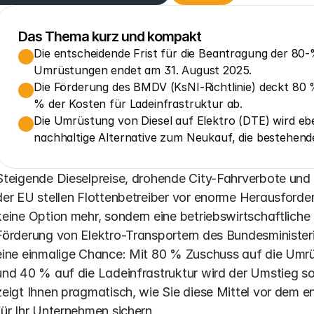
Das Thema kurz und kompakt
Die entscheidende Frist für die Beantragung der 80
Umrüstungen endet am 31. August 2025.
Die Förderung des BMDV (KsNI-Richtlinie) deckt 80
% der Kosten für Ladeinfrastruktur ab.
Die Umrüstung von Diesel auf Elektro (DTE) wird eben
nachhaltige Alternative zum Neukauf, die bestehend
Steigende Dieselpreise, drohende City-Fahrverbote und d
der EU stellen Flottenbetreiber vor enorme Herausforderun
keine Option mehr, sondern eine betriebswirtschaftliche
Förderung von Elektro-Transportern des Bundesministeri
eine einmalige Chance: Mit 80 % Zuschuss auf die Umr
und 40 % auf die Ladeinfrastruktur wird der Umstieg so w
zeigt Ihnen pragmatisch, wie Sie diese Mittel vor dem 
für Ihr Unternehmen sichern.