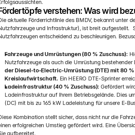
Erfolgsaussichten.
Fördertöpfe verstehen: Was wird be
Die aktuelle Förderrichtlinie des BMDV, bekannt unter 
Nutzfahrzeuge und Infrastruktur), ist breit aufgestellt. 
Nutzfahrzeugen entscheidend zu beschleunigen. Bezusc
Fahrzeuge und Umrüstungen (80 % Zuschuss):
 Hi
Nutzfahrzeuge als auch die Umrüstung bestehender D
der Diesel-to-Electric-Umrüstung (DTE) mit 80 % u
Kreislaufwirtschaft.
 Ein HEERO DTE-Sprinter erreic
Ladeinfrastruktur (40 % Zuschuss):
 Gefördert wir
Ladeinfrastruktur auf Ihrem Betriebsgelände. Dies um
(DC) mit bis zu 165 kW Ladeleistung für unsere E-Bu
Diese Kombination stellt sicher, dass nicht nur die Fah
einen erfolgreichen Umstieg gefördert wird. Eine Übersi
Sie aufbereitet.