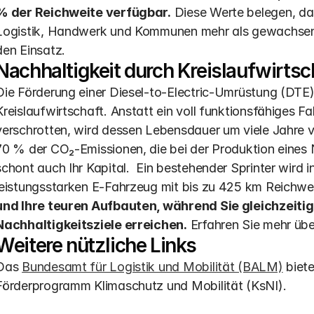
% der Reichweite verfügbar.
 Diese Werte belegen, d
Logistik, Handwerk und Kommunen mehr als gewachsen s
den Einsatz.
Nachhaltigkeit durch Kreislaufwirts
Die Förderung einer Diesel-to-Electric-Umrüstung (DTE) i
Kreislaufwirtschaft. Anstatt ein voll funktionsfähiges 
verschrotten, wird dessen Lebensdauer um viele Jahre ver
70 % der CO₂-Emissionen, die bei der Produktion eines 
schont auch Ihr Kapital.  Ein bestehender Sprinter wird
leistungsstarken E-Fahrzeug mit bis zu 425 km Reichwei
und Ihre teuren Aufbauten, während Sie gleichzeitig
Nachhaltigkeitsziele erreichen.
 Erfahren Sie mehr übe
Weitere nützliche Links
Das 
Bundesamt für Logistik und Mobilität (BALM)
 biet
Förderprogramm Klimaschutz und Mobilität (KsNI).