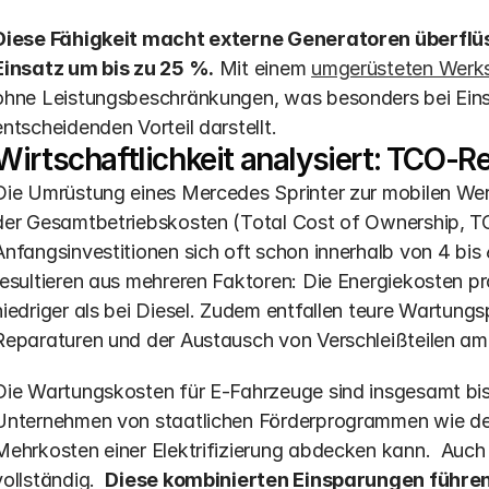
Diese Fähigkeit macht externe Generatoren überflüssi
Einsatz um bis zu 25 %.
 Mit einem 
umgerüsteten Werk
ohne Leistungsbeschränkungen, was besonders bei Einsä
entscheidenden Vorteil darstellt.
Wirtschaftlichkeit analysiert: TCO-
Die Umrüstung eines Mercedes Sprinter zur mobilen Werks
der Gesamtbetriebskosten (Total Cost of Ownership, TCO
Anfangsinvestitionen sich oft schon innerhalb von 4 bis 
resultieren aus mehreren Faktoren: Die Energiekosten pr
niedriger als bei Diesel. Zudem entfallen teure Wartun
Reparaturen und der Austausch von Verschleißteilen a
Die Wartungskosten für E-Fahrzeuge sind insgesamt bis z
Unternehmen von staatlichen Förderprogrammen wie der K
Mehrkosten einer Elektrifizierung abdecken kann.  Auch d
vollständig.  
Diese kombinierten Einsparungen führen