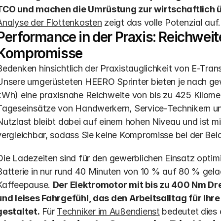
TCO und machen die Umrüstung zur wirtschaftlich 
Analyse der Flottenkosten
 zeigt das volle Potenzial auf.
Performance in der Praxis: Reichweit
Kompromisse
Bedenken hinsichtlich der Praxistauglichkeit von E-Tran
Unsere umgerüsteten HEERO Sprinter bieten je nach gewä
kWh) eine praxisnahe Reichweite von bis zu 425 Kilomet
Tageseinsätze von Handwerkern, Service-Technikern un
Nutzlast bleibt dabei auf einem hohen Niveau und ist mit
vergleichbar, sodass Sie keine Kompromisse bei der Be
Die Ladezeiten sind für den gewerblichen Einsatz optimi
Batterie in nur rund 40 Minuten von 10 % auf 80 % gelad
Kaffeepause. 
Der Elektromotor mit bis zu 400 Nm D
und leises Fahrgefühl, das den Arbeitsalltag für Ihr
gestaltet.
 Für 
Techniker im Außendienst
 bedeutet dies 