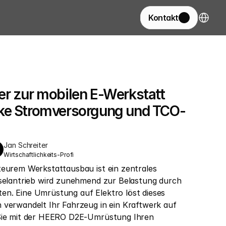
Select La
Kontakt
r zur mobilen E-Werkstatt 
ke Stromversorgung und TCO-
Jan Schreiter
Wirtschaftlichkeits-Profi
teurem Werkstattausbau ist ein zentrales 
eselantrieb wird zunehmend zur Belastung durch 
n. Eine Umrüstung auf Elektro löst dieses 
 verwandelt Ihr Fahrzeug in ein Kraftwerk auf 
 Sie mit der HEERO D2E-Umrüstung Ihren 