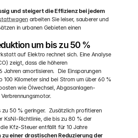
g und steigert die Effizienz bei jedem 
stattwagen
 arbeiten Sie leiser, sauberer und 
tzen in urbanen Gebieten einen 
Reduktion um bis zu 50 %
tatt auf Elektro rechnet sich. Eine Analyse 
) zeigt, dass die höheren 
6 Jahren amortisieren.  Die Einsparungen 
o 100 Kilometer sind bei Strom um über 60 % 
gsposten wie Ölwechsel, Abgasanlagen-
m Verbrennungsmotor.
u 50 % geringer.  Zusätzlich profitieren 
sNI-Richtlinie, die bis zu 80 % der 
ie Kfz-Steuer entfällt für 10 Jahre 
 zu einer drastischen Reduzierung der 