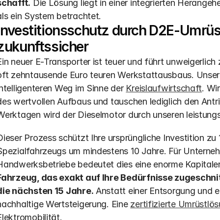
schafft.
 Die Lösung liegt in einer integrierten Herange
als ein System betrachtet.
Investitionsschutz durch D2E-Umrüstu
zukunftssicher
Ein neuer E-Transporter ist teuer und führt unweigerlich 
oft zehntausende Euro teuren Werkstattausbaus. Unser
intelligenteren Weg im Sinne der 
Kreislaufwirtschaft
. Wi
des wertvollen Aufbaus und tauschen lediglich den Antri
Werktagen wird der Dieselmotor durch unseren leistungs
Dieser Prozess schützt Ihre ursprüngliche Investition zu
Spezialfahrzeugs um mindestens 10 Jahre. Für Unterneh
Handwerksbetriebe bedeutet dies eine enorme Kapitaler
Fahrzeug, das exakt auf Ihre Bedürfnisse zugeschnitte
die nächsten 15 Jahre.
 Anstatt einer Entsorgung und e
nachhaltige Wertsteigerung. Eine 
zertifizierte Umrüstlö
Elektromobilität.