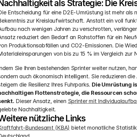
Nachhaltigkeit als Strategie: Die Krei
Die Entscheidung für eine D2E-Umrüstung ist mehr als nur
Bekenntnis zur Kreislaufwirtschaft. Anstatt ein voll fun
Aufbau nach wenigen Jahren zu verschrotten, verlängern 
Ansatz reduziert den Bedarf an Rohstoffen für ein Neu
von Produktionsabfällen und CO2-Emissionen. Die Wied
Materialeinsparungen von bis zu 15 % im Vergleich zur N
Indem Sie Ihren bestehenden Sprinter weiter nutzen, hand
sondern auch ökonomisch intelligent. Sie reduzieren die
steigern die Resilienz Ihres Fuhrparks. 
Die Umrüstung is
nachhaltigen Flottenstrategie, die Ressourcen schon
senkt.
 Dieser Ansatz, einen 
Sprinter mit Individualaufb
gelebte Nachhaltigkeit.
Weitere nützliche Links
Kraftfahrt-Bundesamt (KBA)
 bietet monatliche Statist
Deutschland.