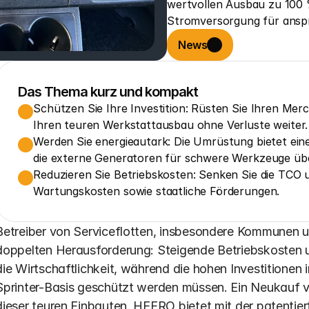
wertvollen Ausbau zu 100 %
Stromversorgung für anspr
News
Das Thema kurz und kompakt
Schützen Sie Ihre Investition: Rüsten Sie Ihren Mer
Ihren teuren Werkstattausbau ohne Verluste weiter.
Werden Sie energieautark: Die Umrüstung bietet ein
die externe Generatoren für schwere Werkzeuge übe
Reduzieren Sie Betriebskosten: Senken Sie die TCO u
Wartungskosten sowie staatliche Förderungen.
Betreiber von Serviceflotten, insbesondere Kommunen u
doppelten Herausforderung: Steigende Betriebskosten 
die Wirtschaftlichkeit, während die hohen Investitionen 
Sprinter-Basis geschützt werden müssen. Ein Neukauf vo
dieser teuren Einbauten. HEERO bietet mit der patentier