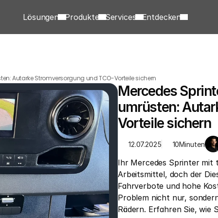
Lösungen
Produkte
Services
Entdecken
sten: Autarke Stromversorgung und TCO-Vorteile sichern
Mercedes Sprinte
umrüsten: Autar
Vorteile sichern
12.07.2025
10
Minuten
Ihr Mercedes Sprinter mit 
Arbeitsmittel, doch der Di
Fahrverbote und hohe Koste
Problem nicht nur, sondern
Rädern. Erfahren Sie, wie