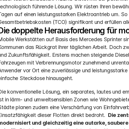
technologisch führende Lösung. Wir rüsten Ihren bewähr
Tagen auf einen leistungsstarken Elektroantrieb um. So si
Gesamtbetriebskosten (TCO) signifikant und erfüllen a
Die doppelte Herausforderung für mo
Mobile Werkstätten auf Basis des Mercedes Sprinter sin
Kommunen das Rückgrat ihrer täglichen Arbeit. Doch zwe
und Zukunftsfähigkeit. Erstens machen steigende Diese
Fahrzeugen mit Verbrennungsmotor zunehmend unrentabe
Anwender vor Ort eine zuverlässige und leistungsstarke
einfache Steckdose hinausgeht.
Die konventionelle Lösung, ein separates, lautes und em
ist in lärm- und umweltsensiblen Zonen wie Wohngebiete
Städte planen zudem eine Verschärfung von Einfahrverb
Einsatzfähigkeit dieser Flotten direkt bedroht.  
Die zent
modernisiert und gleichzeitig eine autarke, saubere 