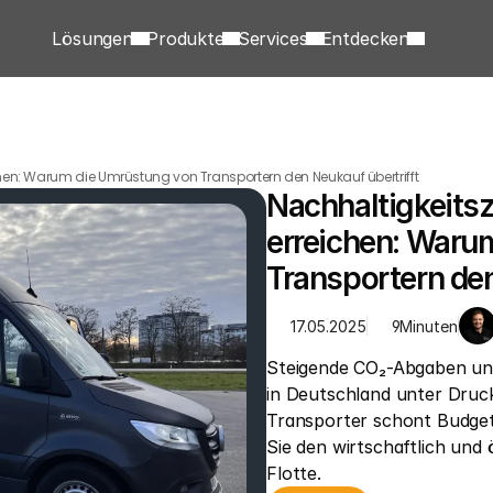
Lösungen
Produkte
Services
Entdecken
ichen: Warum die Umrüstung von Transportern den Neukauf übertrifft
Nachhaltigkeitsz
erreichen: Waru
Transportern den
17.05.2025
9
Minuten
Steigende CO₂-Abgaben und
in Deutschland unter Druc
Transporter schont Budget
Sie den wirtschaftlich und
Flotte.