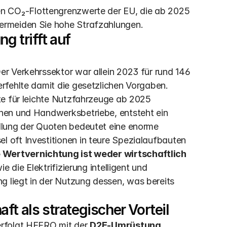
uen CO₂-Flottengrenzwerte der EU, die ab 2025 
vermeiden Sie hohe Strafzahlungen. 
 trifft auf 
r Verkehrssektor war allein 2023 für rund 146 
fehlte damit die gesetzlichen Vorgaben.  
te für leichte Nutzfahrzeuge ab 2025 
nen und Handwerksbetriebe, entsteht ein 
llung der Quoten bedeutet eine enorme 
oft Investitionen in teure Spezialaufbauten 
 Wertvernichtung ist weder wirtschaftlich 
e die Elektrifizierung intelligent und 
liegt in der Nutzung dessen, was bereits 
ft als strategischer Vorteil
rfolgt HEERO mit der 
D2E-Umrüstung