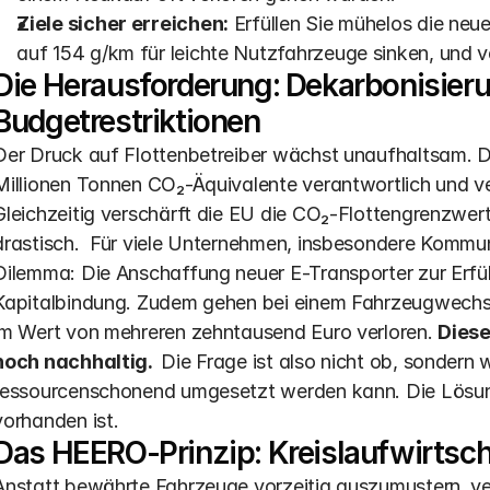
Ziele sicher erreichen:
 Erfüllen Sie mühelos die ne
auf 154 g/km für leichte Nutzfahrzeuge sinken, und 
Die Herausforderung: Dekarbonisierung
Budgetrestriktionen
Der Druck auf Flottenbetreiber wächst unaufhaltsam. De
Millionen Tonnen CO₂-Äquivalente verantwortlich und ver
Gleichzeitig verschärft die EU die CO₂-Flottengrenzwer
drastisch.  Für viele Unternehmen, insbesondere Kommu
Dilemma: Die Anschaffung neuer E-Transporter zur Erfü
Kapitalbindung. Zudem gehen bei einem Fahrzeugwechsel 
im Wert von mehreren zehntausend Euro verloren. 
Diese
noch nachhaltig. 
 Die Frage ist also nicht ob, sondern wi
ressourcenschonend umgesetzt werden kann. Die Lösung 
vorhanden ist.
Das HEERO-Prinzip: Kreislaufwirtscha
Anstatt bewährte Fahrzeuge vorzeitig auszumustern, ve