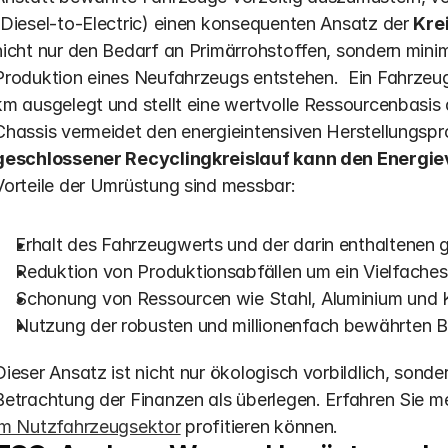
(Diesel-to-Electric) einen konsequenten Ansatz der 
Kre
nicht nur den Bedarf an Primärrohstoffen, sondern minimi
Produktion eines Neufahrzeugs entstehen.  Ein Fahrzeug
km ausgelegt und stellt eine wertvolle Ressourcenbasis 
Chassis vermeidet den energieintensiven Herstellungsp
geschlossener Recyclingkreislauf kann den Energie
Vorteile der Umrüstung sind messbar:
Erhalt des Fahrzeugwerts und der darin enthaltenen 
Reduktion von Produktionsabfällen um ein Vielfaches 
Schonung von Ressourcen wie Stahl, Aluminium und K
Nutzung der robusten und millionenfach bewährten B
Dieser Ansatz ist nicht nur ökologisch vorbildlich, sonde
Betrachtung der Finanzen als überlegen. Erfahren Sie me
im Nutzfahrzeugsektor
 profitieren können.