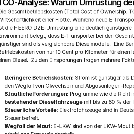
TCO-Analyse: Warum Umrüstung den N
Die Gesamtbetriebskosten (Total Cost of Ownership, TCO
Wirtschaftlichkeit einer Flotte. Während neue E-Transp
ist die HEERO D2E-Umrüstung eine deutlich günstigere In
Environment belegt, dass E-Transporter bei den Gesamtb
günstiger sind als vergleichbare Dieselmodelle.  Eine B
Betriebskosten von nur 10 Cent pro Kilometer für einen l
einen Diesel.  Zu den Einsparungen tragen mehrere Fakto
Geringere Betriebskosten:
 Strom ist günstiger als 
den Wegfall von Ölwechseln und Abgasanlagen-Repar
Staatliche Förderungen:
 Programme wie die Richtlin
bestehender Dieselfahrzeuge
 mit bis zu 80 % der
Steuerliche Vorteile:
 Elektrofahrzeuge sind in Deut
Steuer befreit. 
Wegfall der Maut:
 E-LKW sind von der LKW-Maut bef