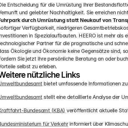
Die Entscheidung für die Umrüstung Ihrer Bestandsflotte i
Vernunft und gelebter Nachhaltigkeit. Sie erreichen nicht 
Fuhrpark durch Umrüstung statt Neukauf von Trans
sofortiger Verfügbarkeit, niedrigeren Gesamtbetriebskos
Investitionen in Spezialaufbauten. HEERO ist mehr als ein
technologischer Partner für die pragmatische und schnell
dass Ökologie und Ökonomie keine Gegensätze sind, sond
Fordern Sie jetzt Ihre persönliche Beratung an oder buche
Vorteile selbst zu erleben.
Weitere nützliche Links
Umweltbundesamt
 bietet umfassende Informationen zu
Umweltbundesamt
 stellt eine detaillierte Analyse der
Kraftfahrt-Bundesamt (KBA)
 veröffentlicht aktuelle Stat
Bundesministerium für Verkehr
 informiert über Klimaschu