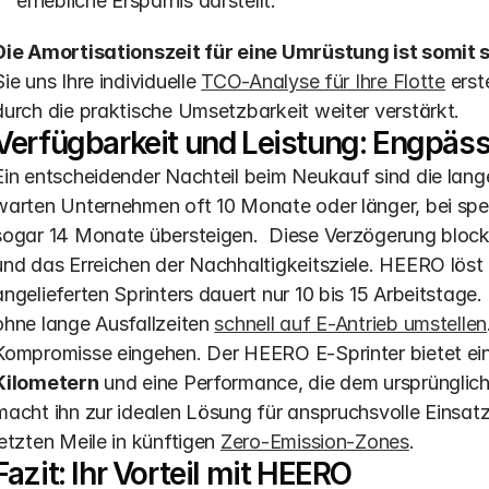
erhebliche Ersparnis darstellt.
Die Amortisationszeit für eine Umrüstung ist somit s
Sie uns Ihre individuelle 
TCO-Analyse für Ihre Flotte
 erst
durch die praktische Umsetzbarkeit weiter verstärkt.
Verfügbarkeit und Leistung: Engpäs
Ein entscheidender Nachteil beim Neukauf sind die lange
warten Unternehmen oft 10 Monate oder länger, bei spez
sogar 14 Monate übersteigen.  Diese Verzögerung block
und das Erreichen der Nachhaltigkeitsziele. HEERO löst
angelieferten Sprinters dauert nur 10 bis 15 Arbeitstage.
ohne lange Ausfallzeiten 
schnell auf E-Antrieb umstellen
Kompromisse eingehen. Der HEERO E-Sprinter bietet ein
Kilometern
 und eine Performance, die dem ursprünglich
macht ihn zur idealen Lösung für anspruchsvolle Einsatzz
letzten Meile in künftigen 
Zero-Emission-Zones
.
Fazit: Ihr Vorteil mit HEERO