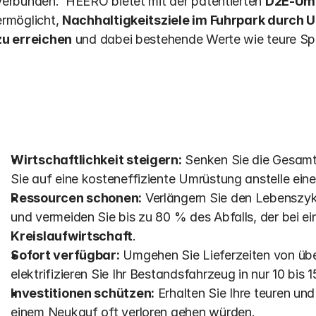
verbunden.  HEERO bietet mit der patentierten 
D2E-Um
ermöglicht, 
Nachhaltigkeitsziele im Fuhrpark durch 
zu erreichen
 und dabei bestehende Werte wie teure Sp
Key Takeaways
Wirtschaftlichkeit steigern:
 Senken Sie die Gesamt
Sie auf eine kosteneffiziente Umrüstung anstelle ein
Ressourcen schonen:
 Verlängern Sie den Lebenszyk
Kreislaufwirtschaft
.
Sofort verfügbar:
 Umgehen Sie Lieferzeiten von übe
elektrifizieren Sie Ihr Bestandsfahrzeug in nur 10 bis 
Investitionen schützen:
 Erhalten Sie Ihre teuren und
einem Neukauf oft verloren gehen würden.