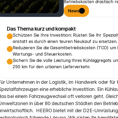
Betriebskosten drastisch r
News
Das Thema kurz und kompakt
Schützen Sie Ihre Investition: Rüsten Sie Ihr Spezia
anstatt es durch einen teuren Neukauf zu ersetzen.
Reduzieren Sie die Gesamtbetriebskosten (TCO) um b
Wartungs- und Steuerkosten.
Sichern Sie die volle Leistung Ihres Kühlaggregats un
250 km für den urbanen Lieferverkehr.
Für Unternehmen in der Logistik, im Handwerk oder für 
Spezialfahrzeugen eine erhebliche Investition. Ein Kühla
das bei einem Fahrzeugwechsel oft verloren geht. Glei
Umweltzonen in über 80 deutschen Städten den Betrie
unwirtschaftlich.  HEERO bietet mit der D2E-Umrüstung 
technologisch führende Lösung. Wir rüsten Ihr bewährte