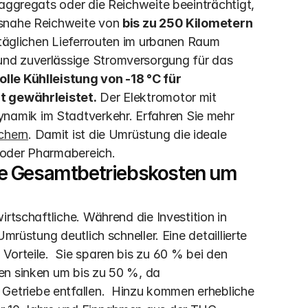
aggregats oder die Reichweite beeinträchtigt, 
isnahe Reichweite von 
bis zu 250 Kilometern
 täglichen Lieferrouten im urbanen Raum 
nd zuverlässige Stromversorgung für das 
olle Kühlleistung von -18 °C für 
it gewährleistet.
 Der Elektromotor mit 
amik im Stadtverkehr. Erfahren Sie mehr 
chern
. Damit ist die Umrüstung die ideale 
 oder Pharmabereich.
e Gesamtbetriebskosten um 
rtschaftliche. Während die Investition in 
mrüstung deutlich schneller. Eine detaillierte 
orteile.  Sie sparen bis zu 60 % bei den 
en sinken um bis zu 50 %, da 
etriebe entfallen.  Hinzu kommen erhebliche 