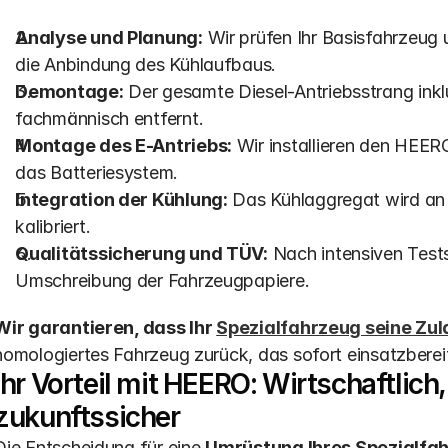
Analyse und Planung:
 Wir prüfen Ihr Basisfahrzeug 
die Anbindung des Kühlaufbaus.
Demontage:
 Der gesamte Diesel-Antriebsstrang ink
fachmännisch entfernt.
Montage des E-Antriebs:
 Wir installieren den HEER
das Batteriesystem.
Integration der Kühlung:
 Das Kühlaggregat wird an
kalibriert.
Qualitätssicherung und TÜV:
 Nach intensiven Tests
Umschreibung der Fahrzeugpapiere.
Wir garantieren, dass Ihr 
Spezialfahrzeug seine Zul
homologiertes Fahrzeug zurück, das sofort einsatzbereit
Ihr Vorteil mit HEERO: Wirtschaftlich,
zukunftssicher
Die Entscheidung für eine 
Umrüstung Ihres Spezialfah