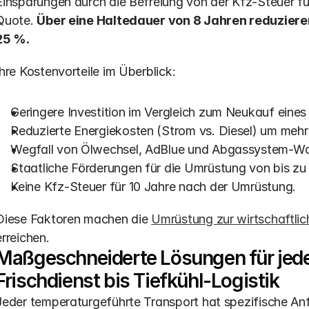
Einsparungen durch die Befreiung von der Kfz-Steuer f
Quote. 
Über eine Haltedauer von 8 Jahren reduziere
25 %.
Ihre Kostenvorteile im Überblick:
Geringere Investition im Vergleich zum Neukauf eines
Reduzierte Energiekosten (Strom vs. Diesel) um mehr 
Wegfall von Ölwechsel, AdBlue und Abgassystem-Wa
Staatliche Förderungen für die Umrüstung von bis zu
Keine Kfz-Steuer für 10 Jahre nach der Umrüstung.
Diese Faktoren machen die 
Umrüstung zur wirtschaftlic
erreichen.
Maßgeschneiderte Lösungen für jede
Frischdienst bis Tiefkühl-Logistik
Jeder temperaturgeführte Transport hat spezifische An