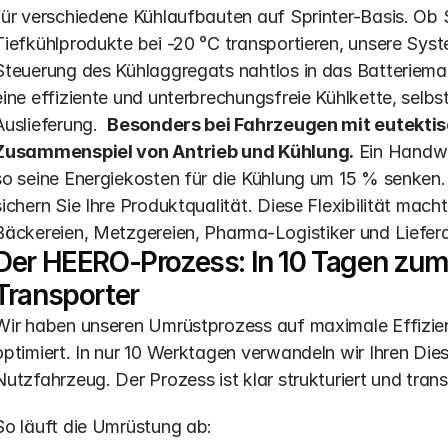
für verschiedene Kühlaufbauten auf Sprinter-Basis. Ob S
Tiefkühlprodukte bei -20 °C transportieren, unsere Syste
Steuerung des Kühlaggregats nahtlos in das Batteriema
eine effiziente und unterbrechungsfreie Kühlkette, selbs
Auslieferung.  
Besonders bei Fahrzeugen mit eutektis
Zusammenspiel von Antrieb und Kühlung.
 Ein Handw
so seine Energiekosten für die Kühlung um 15 % senken. 
sichern Sie Ihre Produktqualität. Diese Flexibilität mach
Bäckereien, Metzgereien, Pharma-Logistiker und Lieferd
Der HEERO-Prozess: In 10 Tagen zum
Transporter
Wir haben unseren Umrüstprozess auf maximale Effizienz
optimiert. In nur 10 Werktagen verwandeln wir Ihren Diese
Nutzfahrzeug. Der Prozess ist klar strukturiert und tran
So läuft die Umrüstung ab: