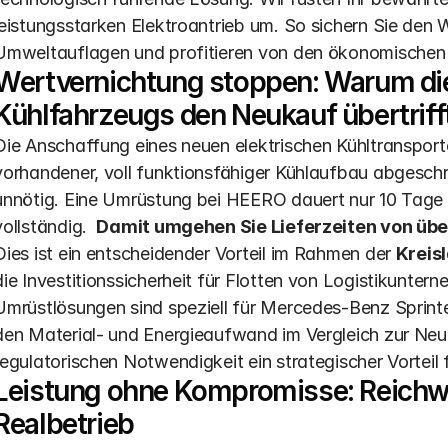
leistungsstarken Elektroantrieb um. So sichern Sie den We
Umweltauflagen und profitieren von den ökonomischen Vo
Wertvernichtung stoppen: Warum die
Kühlfahrzeugs den Neukauf übertriff
Die Anschaffung eines neuen elektrischen Kühltransporte
vorhandener, voll funktionsfähiger Kühlaufbau abgeschri
unnötig. Eine Umrüstung bei HEERO dauert nur 10 Tage u
vollständig.  
Damit umgehen Sie Lieferzeiten von übe
Dies ist ein entscheidender Vorteil im Rahmen der 
Kreis
die Investitionssicherheit für Flotten von Logistikunt
Umrüstlösungen sind speziell für Mercedes-Benz Sprinte
den Material- und Energieaufwand im Vergleich zur Neup
regulatorischen Notwendigkeit ein strategischer Vorteil 
Leistung ohne Kompromisse: Reichwe
Realbetrieb