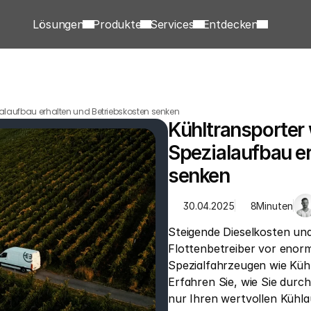
Lösungen
Produkte
Services
Entdecken
pezialaufbau erhalten und Betriebskosten senken
Kühltransporter w
Spezialaufbau er
senken
30.04.2025
8
Minuten
Steigende Dieselkosten und
Flottenbetreiber vor enor
Spezialfahrzeugen wie Kühl
Erfahren Sie, wie Sie durch
nur Ihren wertvollen Kühla