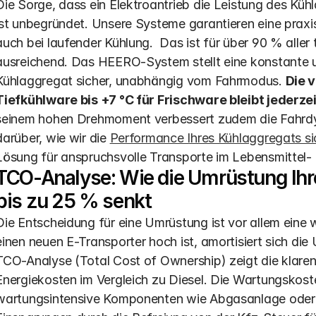
Die Sorge, dass ein Elektroantrieb die Leistung des Kühl
ist unbegründet. Unsere Systeme garantieren eine prax
auch bei laufender Kühlung.  Das ist für über 90 % aller
ausreichend. Das HEERO-System stellt eine konstante u
Kühlaggregat sicher, unabhängig vom Fahrmodus. 
Die v
Tiefkühlware bis +7 °C für Frischware bleibt jederze
seinem hohen Drehmoment verbessert zudem die Fahrdyn
darüber, wie wir die 
Performance Ihres Kühlaggregats si
Lösung für anspruchsvolle Transporte im Lebensmittel-
TCO-Analyse: Wie die Umrüstung Ihr
bis zu 25 % senkt
Die Entscheidung für eine Umrüstung ist vor allem eine wi
einen neuen E-Transporter hoch ist, amortisiert sich die U
TCO-Analyse (Total Cost of Ownership) zeigt die klaren V
Energiekosten im Vergleich zu Diesel. Die Wartungskost
wartungsintensive Komponenten wie Abgasanlage oder G