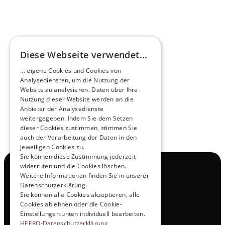
HEEROsphäre
Diese Webseite verwendet...
Zukunftsmacher im Nachtexpress - NOX x 
... eigene Cookies und Cookies von
HEERO
Analysediensten, um die Nutzung der
Mehr erfahren
Website zu analysieren. Daten über Ihre
Nutzung dieser Website werden an die
Anbieter der Analysedienste
View All
weitergegeben. Indem Sie dem Setzen
dieser Cookies zustimmen, stimmen Sie
auch der Verarbeitung der Daten in den
jeweiligen Cookies zu.
Sie können diese Zustimmung jederzeit
widerrufen und die Cookies löschen.
Navigation
Weitere Informationen finden Sie in unserer
Alle Produkte
Datenschutzerklärung.
Kontakt
Sie können alle Cookies akzeptieren, alle
Probefahrt
Cookies ablehnen oder die Cookie-
Karriere
Einstellungen unten individuell bearbeiten.
Investor Relations
HEERO-Datenschutzerklärung