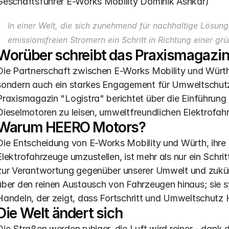
Geschäftsführer E-Works Mobility Dominik Ashkar)
In einer Welt, die sich zunehmend für nachhaltige Lösunge
emissionsfreien Stromern ein Schritt in Richtung einer grü
Worüber schreibt das Praxismagazin
Die Partnerschaft zwischen E-Works Mobility und Würth 
sondern auch ein starkes Engagement für Umweltschutz 
Praxismagazin "Logistra" berichtet über die Einführung 
Dieselmotoren zu leisen, umweltfreundlichen Elektrofa
Warum HEERO Motors?
Die Entscheidung von E-Works Mobility und Würth, ihre S
Elektrofahrzeuge umzustellen, ist mehr als nur ein Schritt
zur Verantwortung gegenüber unserer Umwelt und zukü
über den reinen Austausch von Fahrzeugen hinaus; sie s
Handeln, der zeigt, dass Fortschritt und Umweltschutz
Die Welt ändert sich
Die Straßen werden ruhiger, die Luft wird reiner - dank 