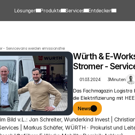
Lösungen
Produkte
Services
Entdecken
er - Servicevans werden emissionsfrei
Würth & E-Works
Stromer - Servi
01.03.2024
3
Minuten
Das Fachmagazin Logistra 
die Elektrifizierung mit H
News
(im Bild v.L.: Jan Schreiter, Wunderkind Invest | Christi
Services | Markus Schäfer, WÜRTH · Prokurist und Leite