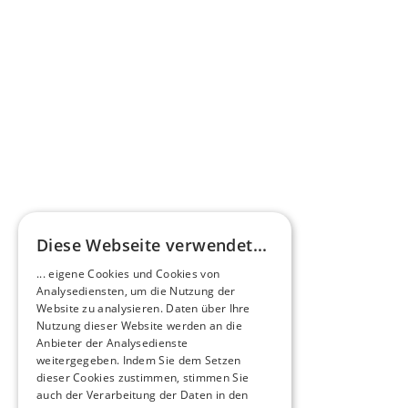
Omnibus.News über HEERO E-Minibusse
Mehr erfahren
HEEROsphäre
Diese Webseite verwendet...
Zukunftsmacher im Nachtexpress - NOX x 
... eigene Cookies und Cookies von
HEERO
Analysediensten, um die Nutzung der
Mehr erfahren
Website zu analysieren. Daten über Ihre
Nutzung dieser Website werden an die
Anbieter der Analysedienste
View All
weitergegeben. Indem Sie dem Setzen
dieser Cookies zustimmen, stimmen Sie
auch der Verarbeitung der Daten in den