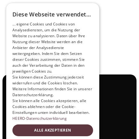
Diese Webseite verwendet...
Zukunftsmacher im Nachtexpress - NOX x 
... eigene Cookies und Cookies von
HEERO
Analysediensten, um die Nutzung der
Mehr erfahren
Website zu analysieren. Daten über Ihre
Nutzung dieser Website werden an die
Anbieter der Analysedienste
View All
weitergegeben. Indem Sie dem Setzen
dieser Cookies zustimmen, stimmen Sie
auch der Verarbeitung der Daten in den
jeweiligen Cookies zu.
Sie können diese Zustimmung jederzeit
widerrufen und die Cookies löschen.
Navigation
Weitere Informationen finden Sie in unserer
Alle Produkte
Datenschutzerklärung.
Kontakt
Sie können alle Cookies akzeptieren, alle
Probefahrt
Cookies ablehnen oder die Cookie-
Karriere
Einstellungen unten individuell bearbeiten.
Investor Relations
HEERO-Datenschutzerklärung
Legal & Policies
ALLE AKZEPTIEREN
Impressum
Datenschutz