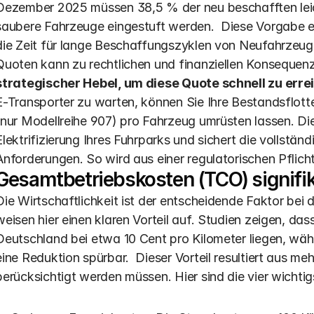
Dezember 2025 müssen 38,5 % der neu beschafften leic
saubere Fahrzeuge eingestuft werden.  Diese Vorgabe e
die Zeit für lange Beschaffungszyklen von Neufahrzeuge
Quoten kann zu rechtlichen und finanziellen Konsequenz
strategischer Hebel, um diese Quote schnell zu erre
E-Transporter zu warten, können Sie Ihre Bestandsflotte 
(nur Modellreihe 907) pro Fahrzeug umrüsten lassen. Die
Elektrifizierung Ihres Fuhrparks und sichert die vollstän
Anforderungen. So wird aus einer regulatorischen Pflicht
Gesamtbetriebskosten (TCO) signifik
Die Wirtschaftlichkeit ist der entscheidende Faktor bei 
weisen hier einen klaren Vorteil auf. Studien zeigen, das
Deutschland bei etwa 10 Cent pro Kilometer liegen, währ
eine Reduktion spürbar.  Dieser Vorteil resultiert aus me
berücksichtigt werden müssen. Hier sind die vier wichti