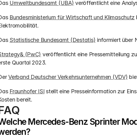
Das 
Umweltbundesamt (UBA)
 veröffentlicht eine Ana
Das 
Bundesministerium für Wirtschaft und Klimaschutz
Elektromobilität.
Das 
Statistische Bundesamt (Destatis)
 informiert übe
Strategy& (PwC)
 veröffentlicht eine Pressemitteilung 
erste Quartal 2023.
Der 
Verband Deutscher Verkehrsunternehmen (VDV)
 bi
Das 
Fraunhofer ISI
 stellt eine Presseinformation zur Ei
Kosten bereit.
FAQ
Welche Mercedes-Benz Sprinter Mode
werden?