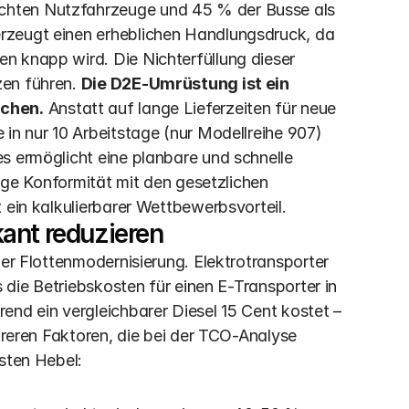
hten Nutzfahrzeuge und 45 % der Busse als 
rzeugt einen erheblichen Handlungsdruck, da 
n knapp wird. Die Nichterfüllung dieser 
en führen. 
Die D2E-Umrüstung ist ein 
ichen.
 Anstatt auf lange Lieferzeiten für neue 
in nur 10 Arbeitstage (nur Modellreihe 907) 
s ermöglicht eine planbare und schnelle 
dige Konformität mit den gesetzlichen 
 ein kalkulierbarer Wettbewerbsvorteil.
ant reduzieren
der Flottenmodernisierung. Elektrotransporter 
s die Betriebskosten für einen E-Transporter in 
end ein vergleichbarer Diesel 15 Cent kostet – 
hreren Faktoren, die bei der TCO-Analyse 
gsten Hebel: