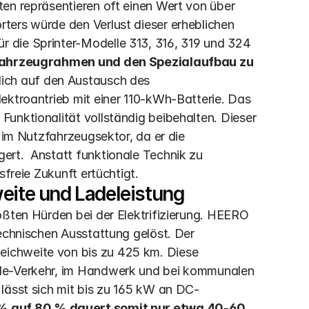
en repräsentieren oft einen Wert von über 
ters würde den Verlust dieser erheblichen 
 die Sprinter-Modelle 313, 316, 319 und 324 
Fahrzeugrahmen und den Spezialaufbau zu 
ich auf den Austausch des 
ektroantrieb mit einer 110-kWh-Batterie. Das 
unktionalität vollständig beibehalten. Dieser 
 im Nutzfahrzeugsektor, da er die 
rt.  Anstatt funktionale Technik zu 
sfreie Zukunft ertüchtigt.
weite und Ladeleistung
ößten Hürden bei der Elektrifizierung. HEERO 
echnischen Ausstattung gelöst. Der 
ichweite von bis zu 425 km. Diese 
le-Verkehr, im Handwerk und bei kommunalen 
lässt sich mit bis zu 165 kW an DC-
% auf 80 % dauert somit nur etwa 40-60 