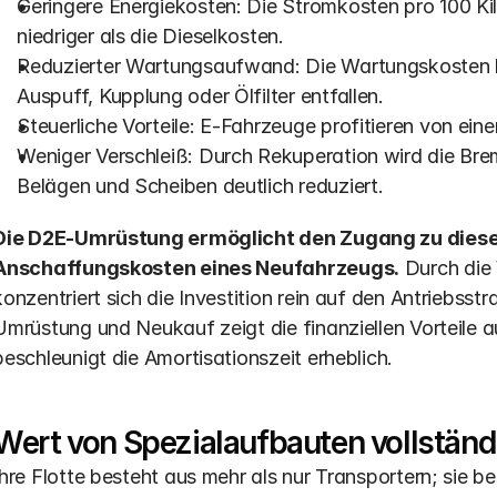
Geringere Energiekosten: Die Stromkosten pro 100 Ki
niedriger als die Dieselkosten.
Reduzierter Wartungsaufwand: Die Wartungskosten kö
Auspuff, Kupplung oder Ölfilter entfallen. 
Steuerliche Vorteile: E-Fahrzeuge profitieren von ein
Weniger Verschleiß: Durch Rekuperation wird die Br
Belägen und Scheiben deutlich reduziert.
Die D2E-Umrüstung ermöglicht den Zugang zu diesen
Anschaffungskosten eines Neufahrzeugs.
 Durch die
konzentriert sich die Investition rein auf den Antriebsstr
Umrüstung und Neukauf zeigt die finanziellen Vorteile au
beschleunigt die Amortisationszeit erheblich.
Wert von Spezialaufbauten vollständ
Ihre Flotte besteht aus mehr als nur Transportern; sie be