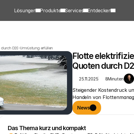
Lösungen
Produkte
Services
Entdecken
en durch D2E-Umrüstung erfüllen
Flotte elektrifi
Quoten durch D2
25.11.2025
8
Minuten
Steigender Kostendruck und 
Handeln von Flottenmanag
News
Das Thema kurz und kompakt