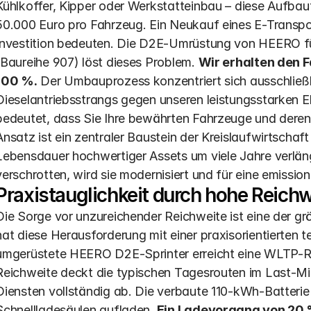
Kühlkoffer, Kipper oder Werkstatteinbau – diese Aufbaut
50.000 Euro pro Fahrzeug. Ein Neukauf eines E-Transpor
Investition bedeuten. Die D2E-Umrüstung von HEERO für
(Baureihe 907) löst dieses Problem. 
Wir erhalten den 
100 %.
 Der Umbauprozess konzentriert sich ausschließl
Dieselantriebsstrangs gegen unseren leistungsstarken El
bedeutet, dass Sie Ihre bewährten Fahrzeuge und deren F
Ansatz ist ein zentraler Baustein der Kreislaufwirtschaft
Lebensdauer hochwertiger Assets um viele Jahre verlänge
verschrotten, wird sie modernisiert und für eine emission
Praxistauglichkeit durch hohe Reich
Die Sorge vor unzureichender Reichweite ist eine der gr
hat diese Herausforderung mit einer praxisorientierten t
umgerüstete HEERO D2E-Sprinter erreicht eine WLTP-Re
Reichweite deckt die typischen Tagesrouten im Last-Mi
Diensten vollständig ab. Die verbaute 110-kWh-Batterie 
Schnellladesäulen aufladen. 
Ein Ladevorgang von 20 