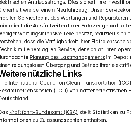
elektrischen Antriebsstrangs. Dies sichert Ihre Investition
Sicherheit wie bei einem Neufahrzeug. Unser Servicekon
mobilen Serviceteam, das Wartungen und Reparaturen dir
minimiert die Ausfallzeiten Ihrer Fahrzeuge auf unt
weniger wartungsintensive Teile besitzt, reduziert sich 
verstehen, dass die Verfügbarkeit Ihrer Flotte entscheid
Technik mit einem agilen Service, der sich an Ihren operat
durchdachte 
Planung des Lastmanagements
 im Depot 
einen reibungslosen Übergang und Betrieb Ihrer elektrifiz
Weitere nützliche Links
The International Council on Clean Transportation (ICC
Gesamtbetriebskosten (TCO) von batterieelektrischen F
Deutschland.
Das 
Kraftfahrt-Bundesamt (KBA)
 stellt Statistiken zu 
Informationen zu Zulassungszahlen enthalten.