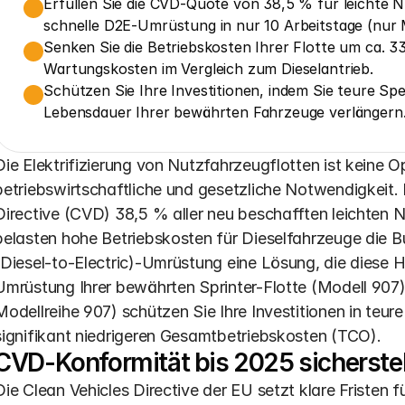
Erfüllen Sie die CVD-Quote von 38,5 % für leichte N
schnelle D2E-Umrüstung in nur 10 Arbeitstage (nur Mo
Senken Sie die Betriebskosten Ihrer Flotte um ca. 3
Wartungskosten im Vergleich zum Dieselantrieb.
Schützen Sie Ihre Investitionen, indem Sie teure Sp
Lebensdauer Ihrer bewährten Fahrzeuge verlängern
Die Elektrifizierung von Nutzfahrzeugflotten ist keine O
betriebswirtschaftliche und gesetzliche Notwendigkeit. 
Directive (CVD) 38,5 % aller neu beschafften leichten N
belasten hohe Betriebskosten für Dieselfahrzeuge die 
(Diesel-to-Electric)-Umrüstung eine Lösung, die diese H
Umrüstung Ihrer bewährten Sprinter-Flotte (Modell 907) 
Modellreihe 907) schützen Sie Ihre Investitionen in teur
signifikant niedrigeren Gesamtbetriebskosten (TCO).
CVD-Konformität bis 2025 sicherste
Die Clean Vehicles Directive der EU setzt klare Fristen fü