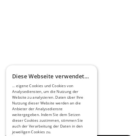
Omnibus.News über HEERO E-Minibusse
Mehr erfahren
HEEROsphäre
Diese Webseite verwendet...
Zukunftsmacher im Nachtexpress - NOX x 
... eigene Cookies und Cookies von
HEERO
Analysediensten, um die Nutzung der
Mehr erfahren
Website zu analysieren. Daten über Ihre
Nutzung dieser Website werden an die
Anbieter der Analysedienste
View All
weitergegeben. Indem Sie dem Setzen
dieser Cookies zustimmen, stimmen Sie
auch der Verarbeitung der Daten in den
jeweiligen Cookies zu.