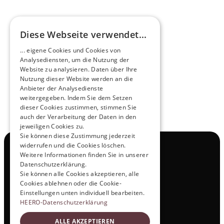
Diese Webseite verwendet...
Zukunftsmacher im Nachtexpress - NOX x 
... eigene Cookies und Cookies von
HEERO
Analysediensten, um die Nutzung der
Mehr erfahren
Website zu analysieren. Daten über Ihre
Nutzung dieser Website werden an die
Anbieter der Analysedienste
View All
weitergegeben. Indem Sie dem Setzen
dieser Cookies zustimmen, stimmen Sie
auch der Verarbeitung der Daten in den
jeweiligen Cookies zu.
Sie können diese Zustimmung jederzeit
widerrufen und die Cookies löschen.
Navigation
Weitere Informationen finden Sie in unserer
Alle Produkte
Datenschutzerklärung.
Kontakt
Sie können alle Cookies akzeptieren, alle
Probefahrt
Cookies ablehnen oder die Cookie-
Karriere
Einstellungen unten individuell bearbeiten.
Investor Relations
HEERO-Datenschutzerklärung
Legal & Policies
ALLE AKZEPTIEREN