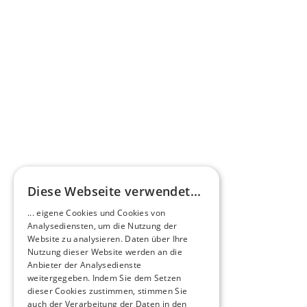
Omnibus.News über HEERO E-Minibusse
Mehr erfahren
HEEROsphäre
Diese Webseite verwendet...
Zukunftsmacher im Nachtexpress - NOX x 
... eigene Cookies und Cookies von
HEERO
Analysediensten, um die Nutzung der
Mehr erfahren
Website zu analysieren. Daten über Ihre
Nutzung dieser Website werden an die
Anbieter der Analysedienste
View All
weitergegeben. Indem Sie dem Setzen
dieser Cookies zustimmen, stimmen Sie
auch der Verarbeitung der Daten in den