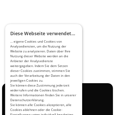
HEEROsphäre
Diese Webseite verwendet...
Zukunftsmacher im Nachtexpress - NOX x 
... eigene Cookies und Cookies von
HEERO
Analysediensten, um die Nutzung der
Mehr erfahren
Website zu analysieren. Daten über Ihre
Nutzung dieser Website werden an die
Anbieter der Analysedienste
View All
weitergegeben. Indem Sie dem Setzen
dieser Cookies zustimmen, stimmen Sie
auch der Verarbeitung der Daten in den
jeweiligen Cookies zu.
Sie können diese Zustimmung jederzeit
widerrufen und die Cookies löschen.
Navigation
Weitere Informationen finden Sie in unserer
Alle Produkte
Datenschutzerklärung.
Kontakt
Sie können alle Cookies akzeptieren, alle
Probefahrt
Cookies ablehnen oder die Cookie-
Karriere
Einstellungen unten individuell bearbeiten.