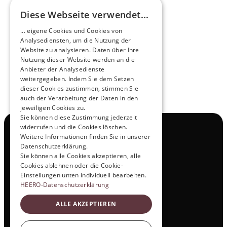
Diese Webseite verwendet...
Zukunftsmacher im Nachtexpress - NOX x 
... eigene Cookies und Cookies von
HEERO
Analysediensten, um die Nutzung der
Mehr erfahren
Website zu analysieren. Daten über Ihre
Nutzung dieser Website werden an die
Anbieter der Analysedienste
View All
weitergegeben. Indem Sie dem Setzen
dieser Cookies zustimmen, stimmen Sie
auch der Verarbeitung der Daten in den
jeweiligen Cookies zu.
Sie können diese Zustimmung jederzeit
widerrufen und die Cookies löschen.
Navigation
Weitere Informationen finden Sie in unserer
Alle Produkte
Datenschutzerklärung.
Kontakt
Sie können alle Cookies akzeptieren, alle
Probefahrt
Cookies ablehnen oder die Cookie-
Karriere
Einstellungen unten individuell bearbeiten.
Investor Relations
HEERO-Datenschutzerklärung
Legal & Policies
ALLE AKZEPTIEREN
Impressum
Datenschutz