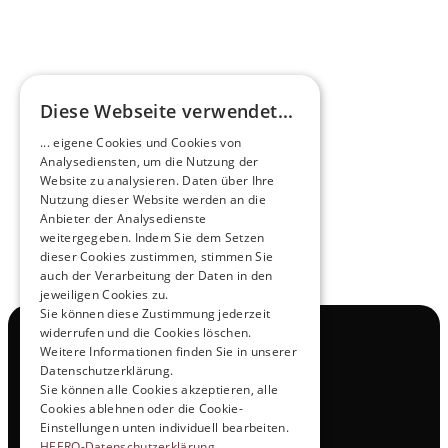
HEEROsphäre
Diese Webseite verwendet...
Zukunftsmacher im Nachtexpress - NOX x 
... eigene Cookies und Cookies von
HEERO
Analysediensten, um die Nutzung der
Mehr erfahren
Website zu analysieren. Daten über Ihre
Nutzung dieser Website werden an die
Anbieter der Analysedienste
View All
weitergegeben. Indem Sie dem Setzen
dieser Cookies zustimmen, stimmen Sie
auch der Verarbeitung der Daten in den
jeweiligen Cookies zu.
Sie können diese Zustimmung jederzeit
widerrufen und die Cookies löschen.
Navigation
Weitere Informationen finden Sie in unserer
Alle Produkte
Datenschutzerklärung.
Kontakt
Sie können alle Cookies akzeptieren, alle
Probefahrt
Cookies ablehnen oder die Cookie-
Karriere
Einstellungen unten individuell bearbeiten.
Investor Relations
HEERO-Datenschutzerklärung