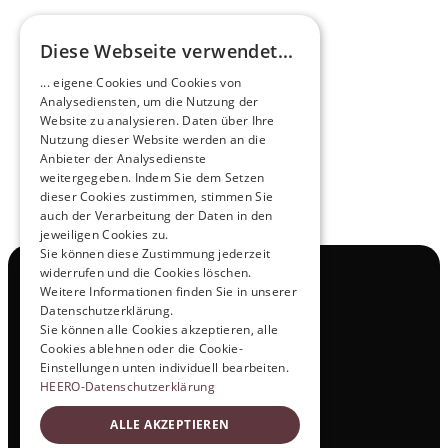
Diese Webseite verwendet...
Pioneers of the Future in Night Express - 
... eigene Cookies und Cookies von
NOX x HEERO
Analysediensten, um die Nutzung der
Learn more
Website zu analysieren. Daten über Ihre
Nutzung dieser Website werden an die
Anbieter der Analysedienste
View All
weitergegeben. Indem Sie dem Setzen
dieser Cookies zustimmen, stimmen Sie
auch der Verarbeitung der Daten in den
jeweiligen Cookies zu.
Sie können diese Zustimmung jederzeit
widerrufen und die Cookies löschen.
Navigation
Weitere Informationen finden Sie in unserer
All Products
Datenschutzerklärung.
Contact
Sie können alle Cookies akzeptieren, alle
Test Drive
Cookies ablehnen oder die Cookie-
Career
Einstellungen unten individuell bearbeiten.
Investor Relations
HEERO-Datenschutzerklärung
Legal & Policies
ALLE AKZEPTIEREN
Imprint