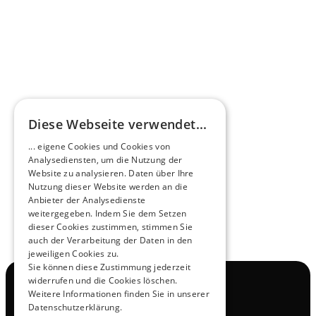
Learn more
HEEROsphere
Diese Webseite verwendet...
Pioneers of the Future in Night Express - 
... eigene Cookies und Cookies von
NOX x HEERO
Analysediensten, um die Nutzung der
Learn more
Website zu analysieren. Daten über Ihre
Nutzung dieser Website werden an die
Anbieter der Analysedienste
View All
weitergegeben. Indem Sie dem Setzen
dieser Cookies zustimmen, stimmen Sie
auch der Verarbeitung der Daten in den
jeweiligen Cookies zu.
Sie können diese Zustimmung jederzeit
widerrufen und die Cookies löschen.
Navigation
Weitere Informationen finden Sie in unserer
All Products
Datenschutzerklärung.