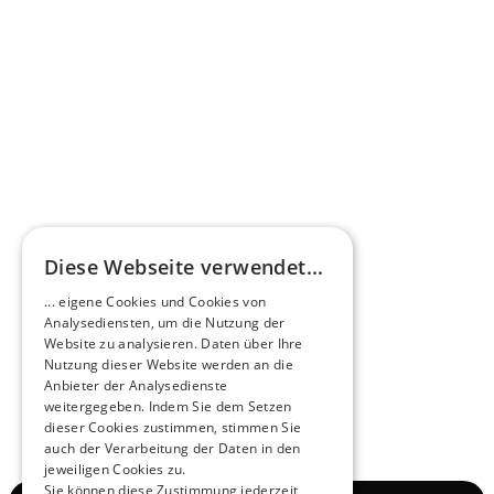
Omnibus.News about HEERO E-Midibuses
Learn more
HEEROsphere
Diese Webseite verwendet...
Pioneers of the Future in Night Express - 
... eigene Cookies und Cookies von
NOX x HEERO
Analysediensten, um die Nutzung der
Learn more
Website zu analysieren. Daten über Ihre
Nutzung dieser Website werden an die
Anbieter der Analysedienste
View All
weitergegeben. Indem Sie dem Setzen
dieser Cookies zustimmen, stimmen Sie
auch der Verarbeitung der Daten in den
jeweiligen Cookies zu.
Sie können diese Zustimmung jederzeit